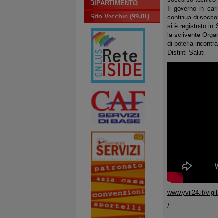
DIPARTIMENTO
Il governo in car
Sito Vecchio (99-01)
continua di soccor
si è registrato i
la scrivente Orga
di poterla incontr
Distinti Saluti
www.yvii24.it/vigi
/