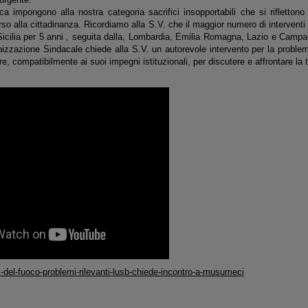
ica impongono alla nostra categoria sacrifici insopportabili che si rifletton
so alla cittadinanza. Ricordiamo alla S.V. che il maggior numero di interventi 
n Sicilia per 5 anni , seguita dalla, Lombardia, Emilia Romagna, Lazio e Camp
nizzazione Sindacale chiede alla S.V. un autorevole intervento per la probl
are, compatibilmente ai suoi impegni istituzionali, per discutere e affrontare la 
li-del-fuoco-problemi-rilevanti-lusb-chiede-incontro-a-musumeci