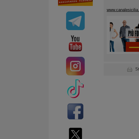
www.canalesicilia.
S