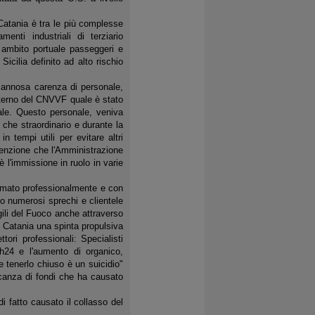
Catania è tra le più complesse
menti industriali di terziario
 ambito portuale passeggeri e
Sicilia definito ad alto rischio
a annosa carenza di personale,
interno del CNVVF quale è stato
tale. Questo personale, veniva
o che straordinario e durante la
 tempi utili per evitare altri
ttenzione che l'Amministrazione
è l'immissione in ruolo in varie
ormato professionalmente e con
o numerosi sprechi e clientele
gili del Fuoco anche attraverso
 Catania una spinta propulsiva
tori professionali: Specialisti
 h24 e l'aumento di organico,
e tenerlo chiuso è un suicidio"
canza di fondi che ha causato
i fatto causato il collasso del