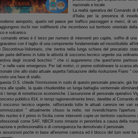
nazionale e locale.
La realtà operativa del Comando di 
d’Italia per la presenza di insedia
oderno aeroporto, quarto nel paese per traffico passeggeri e merci, di un
ggiungono rischi non indifferenti che incombono sul territorio orientale della 
co e vulcanico.
 comando etneo è il terzo per numero di interventi pro capite, soffre di un
gravatesi con il taglio di una componente fondamentale ed insostituibile all'
le Discontinuo-Volontario, che rientra nella lunga schiera del precariato sta
an parte dell'anno in tutte le attività di soccorso tecnico urgente sia ordinari
tiva degli incendi boschivi " che ci augureremo che quest'anno partisse in
i" e nelle varie emergenze. Per tali motivi, ci preme sottolineare la scarsa a
onale che allo stato attuale aspetta l'attuazione della risoluzione Fiano " cio
isto una fase di stallo.
uesta O.S. chiede l'immissione in ruolo di questo personale precario, già f
nza alle spalle, la quale chiuderebbe un lunga battaglia ventennale eliminand
sti i tempi di ristrettezze economiche. L'assunzione di personale operativo Vi
concorso pubblico 814, in tempi ragionevolmente brevi, darebbe al Comando di
l soccorso tecnico urgente, rafforzando tutte le attuali carenze nei vari set
Sommozzatori " attualmente chiuso la notte, noi rivendichiamo l'apertura
to nucleo è il primo in Sicilia come interventi copre un territorio vastissimo 
 professionali come SAF, NBCR sono rimaste in penombra a causa della man
mazione e professionalità e di conseguenza ha demotivato il personale.
e assunzioni poche in base all'enorme carenza ed il blocco del turn over ha d
urgente.