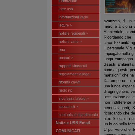
formazione
idee usb
informazioni varie
avanzato, di un m
letture >
merci e a ciò si a
Ambientale, sismi
notizie regionali >
Ricordando che ll
notizie varie >
circa 100 unità ag
il personale Vigi
ona
impiegato nella gr
precari >
lunga campagna es
disastri ambiental
rapporti sindacali
pone a questo pers
regolamenti e leggi
mansioni" che ha v
Da tempo ormai, q
riforma cnvvf
una lunga esperie
ruolo rtp
di ogni genere, vi
l'assunzione del 
sicurezza lavoro >
non indifferente a
specialisti >
aereonaviganti, 
ricordando che det
comunicati dipartimento
altre Specialità
Notizie USB Email
un buco nella for
E' pur vero che, l
COMUNICATI
soccorso tecnico 