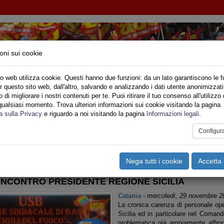
oni sui cookie
o web utilizza cookie. Questi hanno due funzioni: da un lato garantiscono le f
r questo sito web, dall'altro, salvando e analizzando i dati utente anonimizzati
IONE SINDACALE DI BASE SETTORE VIGILI DE
di migliorare i nostri contenuti per te. Puoi ritirare il tuo consenso all'utilizzo 
qualsiasi momento. Trova ulteriori informazioni sui cookie visitando la pagina
o
Privato
Territori
Sociale
Speciali
Multimedia
Are
a sulla Privacy
e riguardo a noi visitando la pagina
Informazioni legali
.
Configur
tampa
Email
Pdf
cilia
,
Rapporti Sindacali
,
Idee USB
,
Riforma CNVVF
Nega tutti i cookie
Accetta 
 INCONTRO PRESIDENTE REGIONE SICILIA
Catania
-
mercoledì, 29 novembre 2
La cronica carenza di personale oper
Sicilia ed in particolare nel Coman
problematica già ampiamente affron