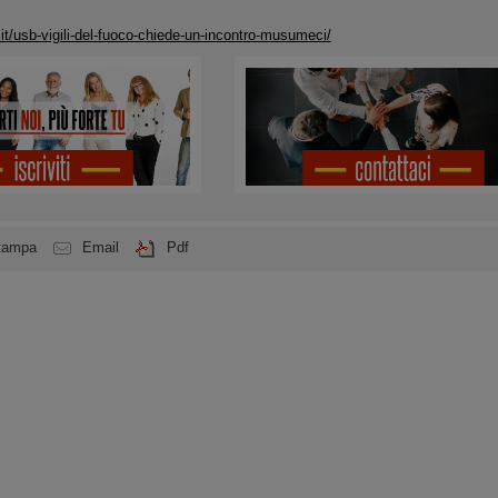
it/usb-vigili-del-fuoco-chiede-un-incontro-musumeci/
tampa
Email
Pdf