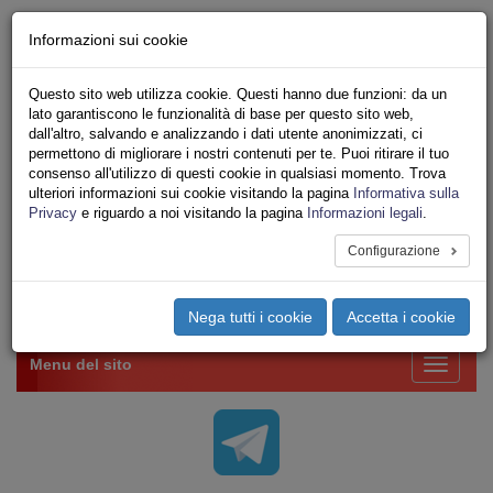
Chi siamo - Statuto
Informazioni sui cookie
Le nostre sedi
Servizi
Questo sito web utilizza cookie. Questi hanno due funzioni: da un
Iscriviti Online
lato garantiscono le funzionalità di base per questo sito web,
Ricerca
dall'altro, salvando e analizzando i dati utente anonimizzati, ci
Area Stampa
permettono di migliorare i nostri contenuti per te. Puoi ritirare il tuo
consenso all'utilizzo di questi cookie in qualsiasi momento. Trova
Privacy
ulteriori informazioni sui cookie visitando la pagina
Informativa sulla
VV.F.
Privacy
e riguardo a noi visitando la pagina
Informazioni legali
.
UNIONE SINDACALE DI BASE SETTORE VIGILI
DEL FUOCO
Configurazione
Toggle
Nega tutti i cookie
Accetta i cookie
navigation
Menu del sito
Toggle
navigati