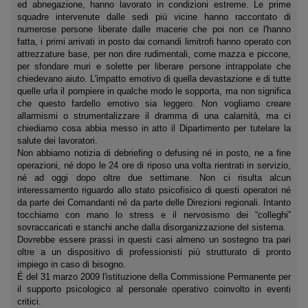
ed abnegazione, hanno lavorato in condizioni estreme. Le prime
squadre intervenute dalle sedi più vicine hanno raccontato di
numerose persone liberate dalle macerie che poi non ce l'hanno
fatta, i primi arrivati in posto dai comandi limitrofi hanno operato con
attrezzature base, per non dire rudimentali, come mazza e piccone,
per sfondare muri e solette per liberare persone intrappolate che
chiedevano aiuto. L'impatto emotivo di quella devastazione e di tutte
quelle urla il pompiere in qualche modo le sopporta, ma non significa
che questo fardello emotivo sia leggero. Non vogliamo creare
allarmismi o strumentalizzare il dramma di una calamità, ma ci
chiediamo cosa abbia messo in atto il Dipartimento per tutelare la
salute dei lavoratori.
Non abbiamo notizia di debriefing o defusing né in posto, ne a fine
operazioni, né dopo le 24 ore di riposo una volta rientrati in servizio,
né ad oggi dopo oltre due settimane. Non ci risulta alcun
interessamento riguardo allo stato psicofisico di questi operatori né
da parte dei Comandanti né da parte delle Direzioni regionali. Intanto
tocchiamo con mano lo stress e il nervosismo dei “colleghi”
sovraccaricati e stanchi anche dalla disorganizzazione del sistema.
Dovrebbe essere prassi in questi casi almeno un sostegno tra pari
oltre a un dispositivo di professionisti più strutturato di pronto
impiego in caso di bisogno.
É del 31 marzo 2009 l'istituzione della Commissione Permanente per
il supporto psicologico al personale operativo coinvolto in eventi
critici.