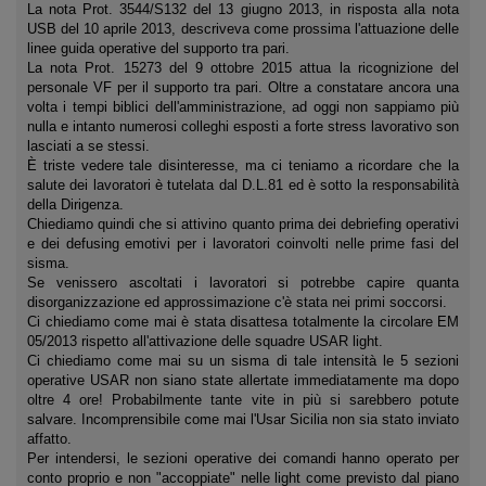
La nota Prot. 3544/S132 del 13 giugno 2013, in risposta alla nota
USB del 10 aprile 2013, descriveva come prossima l'attuazione delle
linee guida operative del supporto tra pari.
La nota Prot. 15273 del 9 ottobre 2015 attua la ricognizione del
personale VF per il supporto tra pari. Oltre a constatare ancora una
volta i tempi biblici dell'amministrazione, ad oggi non sappiamo più
nulla e intanto numerosi colleghi esposti a forte stress lavorativo son
lasciati a se stessi.
È triste vedere tale disinteresse, ma ci teniamo a ricordare che la
salute dei lavoratori è tutelata dal D.L.81 ed è sotto la responsabilità
della Dirigenza.
Chiediamo quindi che si attivino quanto prima dei debriefing operativi
e dei defusing emotivi per i lavoratori coinvolti nelle prime fasi del
sisma.
Se venissero ascoltati i lavoratori si potrebbe capire quanta
disorganizzazione ed approssimazione c'è stata nei primi soccorsi.
Ci chiediamo come mai è stata disattesa totalmente la circolare EM
05/2013 rispetto all'attivazione delle squadre USAR light.
Ci chiediamo come mai su un sisma di tale intensità le 5 sezioni
operative USAR non siano state allertate immediatamente ma dopo
oltre 4 ore! Probabilmente tante vite in più si sarebbero potute
salvare. Incomprensibile come mai l'Usar Sicilia non sia stato inviato
affatto.
Per intendersi, le sezioni operative dei comandi hanno operato per
conto proprio e non "accoppiate" nelle light come previsto dal piano