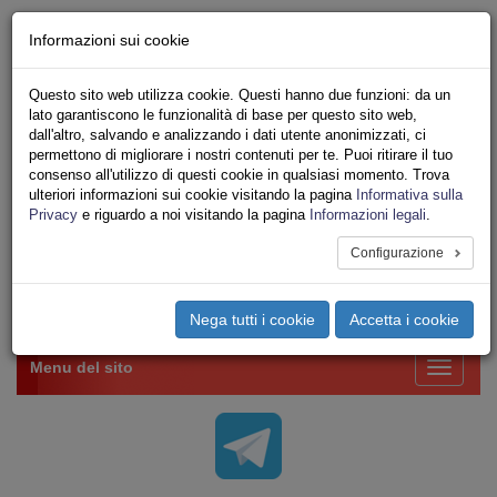
Chi siamo - Statuto
Informazioni sui cookie
Le nostre sedi
Servizi
Questo sito web utilizza cookie. Questi hanno due funzioni: da un
Iscriviti Online
lato garantiscono le funzionalità di base per questo sito web,
Ricerca
dall'altro, salvando e analizzando i dati utente anonimizzati, ci
Area Stampa
permettono di migliorare i nostri contenuti per te. Puoi ritirare il tuo
consenso all'utilizzo di questi cookie in qualsiasi momento. Trova
Privacy
ulteriori informazioni sui cookie visitando la pagina
Informativa sulla
VV.F.
Privacy
e riguardo a noi visitando la pagina
Informazioni legali
.
UNIONE SINDACALE DI BASE SETTORE VIGILI
DEL FUOCO
Configurazione
Toggle
Nega tutti i cookie
Accetta i cookie
navigation
Menu del sito
Toggle
navigati