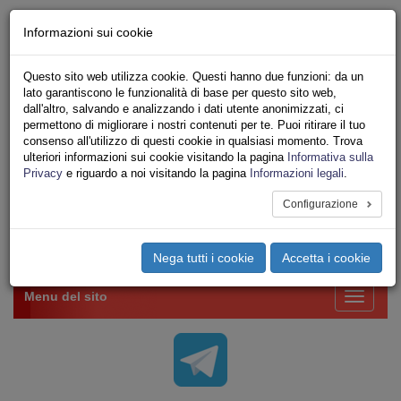
Chi siamo - Statuto
Informazioni sui cookie
Le nostre sedi
Servizi
Questo sito web utilizza cookie. Questi hanno due funzioni: da un
Iscriviti Online
lato garantiscono le funzionalità di base per questo sito web,
Ricerca
dall'altro, salvando e analizzando i dati utente anonimizzati, ci
Area Stampa
permettono di migliorare i nostri contenuti per te. Puoi ritirare il tuo
consenso all'utilizzo di questi cookie in qualsiasi momento. Trova
Privacy
ulteriori informazioni sui cookie visitando la pagina
Informativa sulla
VV.F.
Privacy
e riguardo a noi visitando la pagina
Informazioni legali
.
UNIONE SINDACALE DI BASE SETTORE VIGILI
DEL FUOCO
Configurazione
Toggle
Nega tutti i cookie
Accetta i cookie
navigation
Menu del sito
Toggle
navigati