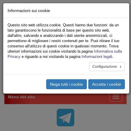
Chi siamo - Statuto
Informazioni sui cookie
Le nostre sedi
Servizi
Questo sito web utilizza cookie. Questi hanno due funzioni: da un
Iscriviti Online
lato garantiscono le funzionalità di base per questo sito web,
Ricerca
dall'altro, salvando e analizzando i dati utente anonimizzati, ci
Area Stampa
permettono di migliorare i nostri contenuti per te. Puoi ritirare il tuo
consenso all'utilizzo di questi cookie in qualsiasi momento. Trova
Privacy
ulteriori informazioni sui cookie visitando la pagina
Informativa sulla
VV.F.
Privacy
e riguardo a noi visitando la pagina
Informazioni legali
.
UNIONE SINDACALE DI BASE SETTORE VIGILI
DEL FUOCO
Configurazione
Toggle
Nega tutti i cookie
Accetta i cookie
navigation
Menu del sito
Toggle
navigati