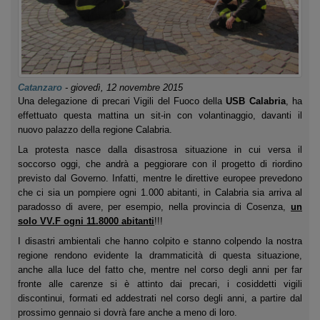
Catanzaro
-
giovedì, 12 novembre 2015
Una delegazione di precari Vigili del Fuoco della
USB Calabria
, ha
effettuato questa mattina un sit-in con volantinaggio, davanti il
nuovo palazzo della regione Calabria.
La protesta nasce dalla disastrosa situazione in cui versa il
soccorso oggi, che andrà a peggiorare con il progetto di riordino
previsto dal Governo. Infatti, mentre le direttive europee prevedono
che ci sia un pompiere ogni 1.000 abitanti, in Calabria sia arriva al
paradosso di avere, per esempio, nella provincia di Cosenza,
un
solo VV.F ogni 11.8000 abitanti
!!!
I disastri ambientali che hanno colpito e stanno colpendo la nostra
regione rendono evidente la drammaticità di questa situazione,
anche alla luce del fatto che, mentre nel corso degli anni per far
fronte alle carenze si è attinto dai precari, i cosiddetti vigili
discontinui, formati ed addestrati nel corso degli anni, a partire dal
prossimo gennaio si dovrà fare anche a meno di loro.