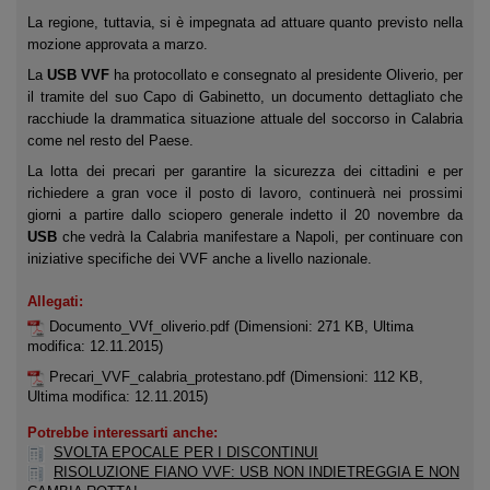
La regione, tuttavia, si è impegnata ad attuare quanto previsto nella
mozione approvata a marzo.
La
USB VVF
ha protocollato e consegnato al presidente Oliverio, per
il tramite del suo Capo di Gabinetto, un documento dettagliato che
racchiude la drammatica situazione attuale del soccorso in Calabria
come nel resto del Paese.
La lotta dei precari per garantire la sicurezza dei cittadini e per
richiedere a gran voce il posto di lavoro, continuerà nei prossimi
giorni a partire dallo sciopero generale indetto il 20 novembre da
USB
che vedrà la Calabria manifestare a Napoli, per continuare con
iniziative specifiche dei VVF anche a livello nazionale.
Allegati:
Documento_VVf_oliverio.pdf
(Dimensioni: 271 KB, Ultima
modifica: 12.11.2015)
Precari_VVF_calabria_protestano.pdf
(Dimensioni: 112 KB,
Ultima modifica: 12.11.2015)
Potrebbe interessarti anche:
SVOLTA EPOCALE PER I DISCONTINUI
RISOLUZIONE FIANO VVF: USB NON INDIETREGGIA E NON