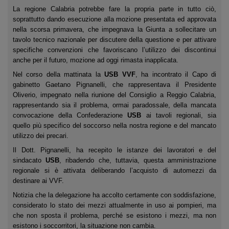
La regione Calabria potrebbe fare la propria parte in tutto ciò,
soprattutto dando esecuzione alla mozione presentata ed approvata
nella scorsa primavera, che impegnava la Giunta a sollecitare un
tavolo tecnico nazionale per discutere della questione e per attivare
specifiche convenzioni che favoriscano l’utilizzo dei discontinui
anche per il futuro, mozione ad oggi rimasta inapplicata.
Nel corso della mattinata la
USB VVF
, ha incontrato il Capo di
gabinetto Gaetano Pignanelli, che rappresentava il Presidente
Oliverio, impegnato nella riunione del Consiglio a Reggio Calabria,
rappresentando sia il problema, ormai paradossale, della mancata
convocazione della Confederazione
USB
ai tavoli regionali, sia
quello più specifico del soccorso nella nostra regione e del mancato
utilizzo dei precari.
Il Dott. Pignanelli, ha recepito le istanze dei lavoratori e del
sindacato
USB
, ribadendo che, tuttavia, questa amministrazione
regionale si è attivata deliberando l’acquisto di automezzi da
destinare ai VVF.
Notizia che la delegazione ha accolto certamente con soddisfazione,
considerato lo stato dei mezzi attualmente in uso ai pompieri, ma
che non sposta il problema, perché se esistono i mezzi, ma non
esistono i soccorritori, la situazione non cambia.