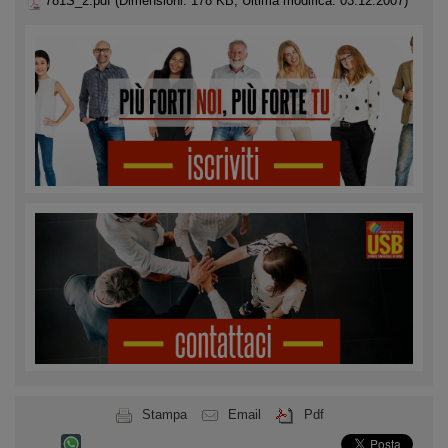
781S_2.pdf
(Dimensioni: 178 KB, Ultima modifica: 03.12.2007)
Stampa
Email
Pdf