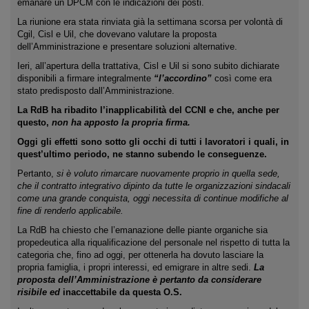
emanare un DPCM con le indicazioni dei posti.
La riunione era stata rinviata già la settimana scorsa per volontà di
Cgil, Cisl e Uil, che dovevano valutare la proposta
dell’Amministrazione e presentare soluzioni alternative.
Ieri, all’apertura della trattativa, Cisl e Uil si sono subito dichiarate
disponibili a firmare integralmente
“l’accordino”
così come era
stato predisposto dall’Amministrazione.
La RdB ha ribadito l’inapplicabilità del CCNI e che, anche per
questo,
non ha apposto la propria firma.
Oggi gli effetti sono sotto gli occhi di tutti i lavoratori i quali, in
quest’ultimo periodo, ne stanno subendo le conseguenze.
Pertanto,
si è voluto rimarcare nuovamente proprio in quella sede,
che il contratto integrativo dipinto da tutte le organizzazioni sindacali
come una grande conquista, oggi necessita di continue modifiche al
fine di renderlo applicabile.
La RdB ha chiesto che l’emanazione delle piante organiche sia
propedeutica alla riqualificazione del personale nel rispetto di tutta la
categoria che, fino ad oggi, per ottenerla ha dovuto lasciare la
propria famiglia, i propri interessi, ed emigrare in altre sedi.
La
proposta dell’Amministrazione è pertanto da considerare
risibile ed
inaccettabile da questa O.S.