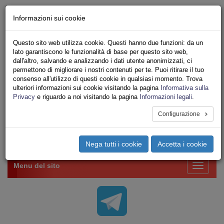
Chi siamo - Statuto
Informazioni sui cookie
Le nostre sedi
Servizi
Questo sito web utilizza cookie. Questi hanno due funzioni: da un
Iscriviti Online
lato garantiscono le funzionalità di base per questo sito web,
Ricerca
dall'altro, salvando e analizzando i dati utente anonimizzati, ci
Area Stampa
permettono di migliorare i nostri contenuti per te. Puoi ritirare il tuo
consenso all'utilizzo di questi cookie in qualsiasi momento. Trova
Privacy
ulteriori informazioni sui cookie visitando la pagina
Informativa sulla
VV.F.
Privacy
e riguardo a noi visitando la pagina
Informazioni legali
.
UNIONE SINDACALE DI BASE SETTORE VIGILI
DEL FUOCO
Configurazione
Toggle
Nega tutti i cookie
Accetta i cookie
navigation
Menu del sito
Toggle
navigati