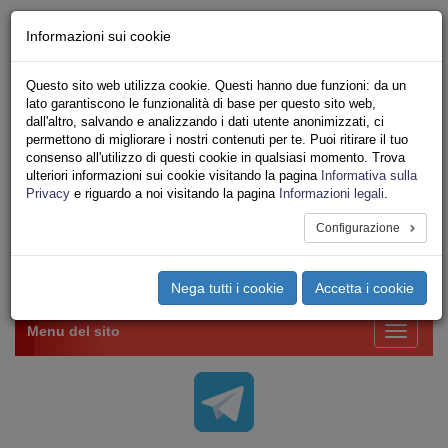
Chi siamo - Statuto
Informazioni sui cookie
Le nostre sedi
Servizi
Questo sito web utilizza cookie. Questi hanno due funzioni: da un
Iscriviti Online
lato garantiscono le funzionalità di base per questo sito web,
Ricerca
dall'altro, salvando e analizzando i dati utente anonimizzati, ci
Area Stampa
permettono di migliorare i nostri contenuti per te. Puoi ritirare il tuo
consenso all'utilizzo di questi cookie in qualsiasi momento. Trova
Privacy
ulteriori informazioni sui cookie visitando la pagina
Informativa sulla
VV.F.
Privacy
e riguardo a noi visitando la pagina
Informazioni legali
.
UNIONE SINDACALE DI BASE SETTORE VIGILI
DEL FUOCO
Configurazione
Toggle
Nega tutti i cookie
Accetta i cookie
navigation
Menu del sito
Toggle
navigati