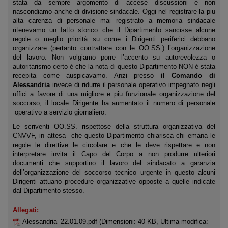
stata da sempre argomento di accese discussioni e non
nascondiamo anche di divisione sindacale. Oggi nel registrare la piu
alta carenza di personale mai registrato a memoria sindacale
ritenevamo un fatto storico che il Dipartimento sancisse alcune
regole o meglio priorità su come i Dirigenti periferici debbano
organizzare (pertanto contrattare con le OO.SS.) l’organizzazione
del lavoro. Non volgiamo porre l’accento su autorevolezza o
autoritarismo certo è che la nota di questo Dipartimento NON è stata
recepita come auspicavamo. Anzi presso
il Comando di
Alessandria
invece di ridurre il personale operativo impegnato negli
uffici a favore di una migliore e piu funzionale organizzazione del
soccorso, il locale Dirigente ha aumentato il numero di personale
operativo a servizio giornaliero.
Le scriventi OO.SS. rispettose della struttura organizzativa del
CNVVF, in attesa che questo Dipartimento chiarisca chi emana le
regole le direttive le circolare e che le deve rispettare e non
interpretare invita il Capo del Corpo a non produrre ulteriori
documenti che supportino il lavoro del sindacato a garanzia
dell’organizzazione del soccorso tecnico urgente in questo alcuni
Dirigenti attuano procedure organizzative opposte a quelle indicate
dal Dipartimento stesso.
Allegati:
Alessandria_22.01.09.pdf
(Dimensioni: 40 KB, Ultima modifica: