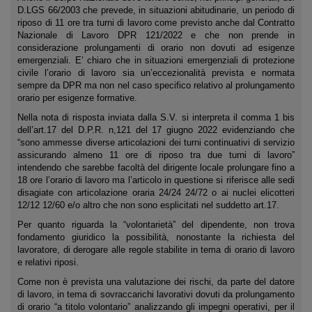
D.LGS 66/2003 che prevede, in situazioni abitudinarie, un periodo di
riposo di 11 ore tra turni di lavoro come previsto anche dal Contratto
Nazionale di Lavoro DPR 121/2022 e che non prende in
considerazione prolungamenti di orario non dovuti ad esigenze
emergenziali. E’ chiaro che in situazioni emergenziali di protezione
civile l’orario di lavoro sia un’eccezionalità prevista e normata
sempre da DPR ma non nel caso specifico relativo al prolungamento
orario per esigenze formative.
Nella nota di risposta inviata dalla S.V. si interpreta il comma 1 bis
dell’art.17 del D.P.R. n,121 del 17 giugno 2022 evidenziando che
“sono ammesse diverse articolazioni dei turni continuativi di servizio
assicurando almeno 11 ore di riposo tra due turni di lavoro”
intendendo che sarebbe facoltà del dirigente locale prolungare fino a
18 ore l’orario di lavoro ma l’articolo in questione si riferisce alle sedi
disagiate con articolazione oraria 24/24 24/72 o ai nuclei elicotteri
12/12 12/60 e/o altro che non sono esplicitati nel suddetto art.17.
Per quanto riguarda la “volontarietà” del dipendente, non trova
fondamento giuridico la possibilità, nonostante la richiesta del
lavoratore, di derogare alle regole stabilite in tema di orario di lavoro
e relativi riposi.
Come non è prevista una valutazione dei rischi, da parte del datore
di lavoro, in tema di sovraccarichi lavorativi dovuti da prolungamento
di orario “a titolo volontario” analizzando gli impegni operativi, per il