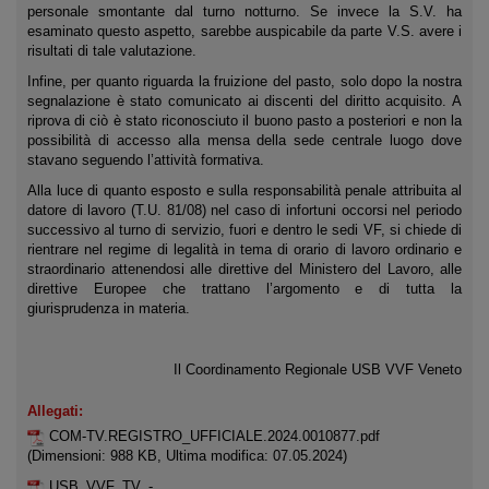
personale smontante dal turno notturno. Se invece la S.V. ha
esaminato questo aspetto, sarebbe auspicabile da parte V.S. avere i
risultati di tale valutazione.
Infine, per quanto riguarda la fruizione del pasto, solo dopo la nostra
segnalazione è stato comunicato ai discenti del diritto acquisito. A
riprova di ciò è stato riconosciuto il buono pasto a posteriori e non la
possibilità di accesso alla mensa della sede centrale luogo dove
stavano seguendo l’attività formativa.
Alla luce di quanto esposto e sulla responsabilità penale attribuita al
datore di lavoro (T.U. 81/08) nel caso di infortuni occorsi nel periodo
successivo al turno di servizio, fuori e dentro le sedi VF, si chiede di
rientrare nel regime di legalità in tema di orario di lavoro ordinario e
straordinario attenendosi alle direttive del Ministero del Lavoro, alle
direttive Europee che trattano l’argomento e di tutta la
giurisprudenza in materia.
Il Coordinamento Regionale USB VVF Veneto
Allegati:
COM-TV.REGISTRO_UFFICIALE.2024.0010877.pdf
(Dimensioni: 988 KB, Ultima modifica: 07.05.2024)
USB_VVF_TV_-