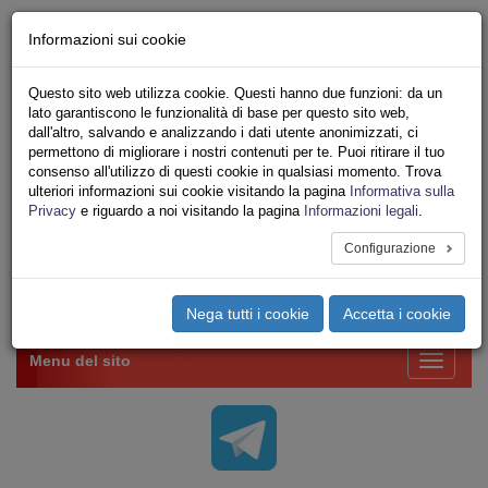
Chi siamo - Statuto
Informazioni sui cookie
Le nostre sedi
Servizi
Questo sito web utilizza cookie. Questi hanno due funzioni: da un
Iscriviti Online
lato garantiscono le funzionalità di base per questo sito web,
Ricerca
dall'altro, salvando e analizzando i dati utente anonimizzati, ci
Area Stampa
permettono di migliorare i nostri contenuti per te. Puoi ritirare il tuo
consenso all'utilizzo di questi cookie in qualsiasi momento. Trova
Privacy
ulteriori informazioni sui cookie visitando la pagina
Informativa sulla
VV.F.
Privacy
e riguardo a noi visitando la pagina
Informazioni legali
.
UNIONE SINDACALE DI BASE SETTORE VIGILI
DEL FUOCO
Configurazione
Toggle
Nega tutti i cookie
Accetta i cookie
navigation
Menu del sito
Toggle
navigati