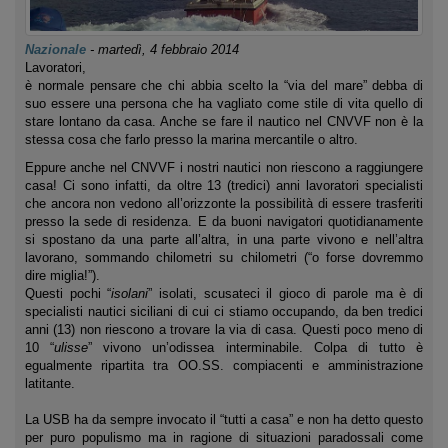
Nazionale
-
martedì, 4 febbraio 2014
Lavoratori,
è normale pensare che chi abbia scelto la “via del mare” debba di
suo essere una persona che ha vagliato come stile di vita quello di
stare lontano da casa. Anche se fare il nautico nel CNVVF non è la
stessa cosa che farlo presso la marina mercantile o altro.
Eppure anche nel CNVVF i nostri nautici non riescono a raggiungere
casa! Ci sono infatti, da oltre 13 (tredici) anni lavoratori specialisti
che ancora non vedono all’orizzonte la possibilità di essere trasferiti
presso la sede di residenza. E da buoni navigatori quotidianamente
si spostano da una parte all’altra, in una parte vivono e nell’altra
lavorano, sommando chilometri su chilometri (“o forse dovremmo
dire miglia!”).
Questi pochi “
isolani
” isolati, scusateci il gioco di parole ma è di
specialisti nautici siciliani di cui ci stiamo occupando, da ben tredici
anni (13) non riescono a trovare la via di casa. Questi poco meno di
10 “
ulisse
” vivono un’odissea interminabile. Colpa di tutto è
egualmente ripartita tra OO.SS. compiacenti e amministrazione
latitante.
La USB ha da sempre invocato il “tutti a casa” e non ha detto questo
per puro populismo ma in ragione di situazioni paradossali come