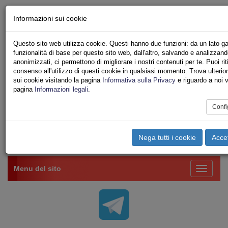
Chi siamo - Statuto
Informazioni sui cookie
Le nostre sedi
Servizi
Questo sito web utilizza cookie. Questi hanno due funzioni: da un lato ga
Iscriviti Online
funzionalità di base per questo sito web, dall'altro, salvando e analizzand
Ricerca
anonimizzati, ci permettono di migliorare i nostri contenuti per te. Puoi riti
Area Stampa
consenso all'utilizzo di questi cookie in qualsiasi momento. Trova ulterior
sui cookie visitando la pagina
Informativa sulla Privacy
e riguardo a noi v
Privacy
pagina
Informazioni legali
.
VV.F.
UNIONE SINDACALE DI BASE SETTORE VIGILI
Confi
DEL FUOCO
Nega tutti i cookie
Accet
Toggle
navigation
Menu del sito
Toggle
navigati