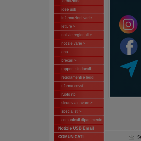
formazione
idee usb
informazioni varie
letture >
notizie regionali >
notizie varie >
ona
precari >
rapporti sindacali
regolamenti e leggi
riforma cnvvf
ruolo rtp
sicurezza lavoro >
specialisti >
comunicati dipartimento
Notizie USB Email
COMUNICATI
S