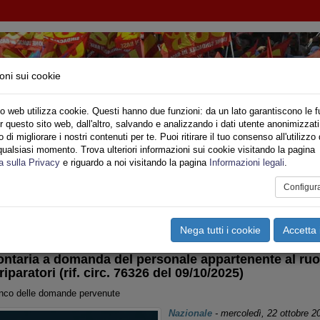
oni sui cookie
o web utilizza cookie. Questi hanno due funzioni: da un lato garantiscono le f
r questo sito web, dall'altro, salvando e analizzando i dati utente anonimizzati
IONE SINDACALE DI BASE SETTORE VIGILI DE
di migliorare i nostri contenuti per te. Puoi ritirare il tuo consenso all'utilizzo 
qualsiasi momento. Trova ulteriori informazioni sui cookie visitando la pagina
o
Privato
Territori
Sociale
Speciali
Multimedia
Are
a sulla Privacy
e riguardo a noi visitando la pagina
Informazioni legali
.
Configur
tampa
Email
Pdf
bilità
,
Radio Riparatori
Nega tutti i cookie
Accetta 
ontaria a domanda del personale appartenente al ruolo
iparatori (rif. circ. 76326 del 09/10/2025)
enco delle domande pervenute
Nazionale
-
mercoledì, 22 ottobre 2