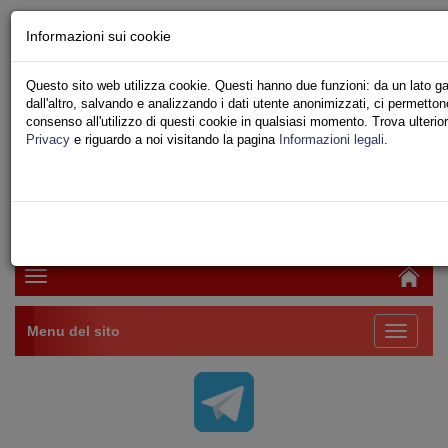
Chi siamo - Statuto
Informazioni sui cookie
Le nostre sedi
Servizi
Questo sito web utilizza cookie. Questi hanno due funzioni: da un lato ga
Iscriviti Online
dall'altro, salvando e analizzando i dati utente anonimizzati, ci permettono d
Ricerca
consenso all'utilizzo di questi cookie in qualsiasi momento. Trova ulterio
Area Stampa
Privacy
e riguardo a noi visitando la pagina
Informazioni legali
.
Privacy
VV.F.
UNIONE SINDACALE DI BASE SETTORE VIGILI
DEL FUOCO
Toggle
navigation
Menu del sito
Toggle
navigati