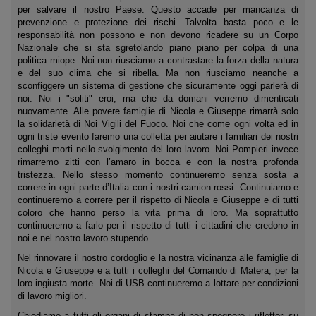
per salvare il nostro Paese. Questo accade per mancanza di
prevenzione e protezione dei rischi. Talvolta basta poco e le
responsabilità non possono e non devono ricadere su un Corpo
Nazionale che si sta sgretolando piano piano per colpa di una
politica miope. Noi non riusciamo a contrastare la forza della natura
e del suo clima che si ribella. Ma non riusciamo neanche a
sconfiggere un sistema di gestione che sicuramente oggi parlerà di
noi. Noi i "soliti" eroi, ma che da domani verremo dimenticati
nuovamente. Alle povere famiglie di Nicola e Giuseppe rimarrà solo
la solidarietà di Noi Vigili del Fuoco. Noi che come ogni volta ed in
ogni triste evento faremo una colletta per aiutare i familiari dei nostri
colleghi morti nello svolgimento del loro lavoro. Noi Pompieri invece
rimarremo zitti con l’amaro in bocca e con la nostra profonda
tristezza. Nello stesso momento continueremo senza sosta a
correre in ogni parte d’Italia con i nostri camion rossi. Continuiamo e
continueremo a correre per il rispetto di Nicola e Giuseppe e di tutti
coloro che hanno perso la vita prima di loro. Ma soprattutto
continueremo a farlo per il rispetto di tutti i cittadini che credono in
noi e nel nostro lavoro stupendo.
Nel rinnovare il nostro cordoglio e la nostra vicinanza alle famiglie di
Nicola e Giuseppe e a tutti i colleghi del Comando di Matera, per la
loro ingiusta morte. Noi di USB continueremo a lottare per condizioni
di lavoro migliori.
Chiediamo a tutti gli organi di stampa di non spegnere i riflettori su