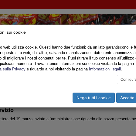
oni sui cookie
o web utilizza cookie. Questi hanno due funzioni: da un lato garantiscono le f
r questo sito web, dall'altro, salvando e analizzando i dati utente anonimizzati
IONE SINDACALE DI BASE SETTORE VIGILI DE
di migliorare i nostri contenuti per te. Puoi ritirare il tuo consenso all'utilizzo 
qualsiasi momento. Trova ulteriori informazioni sui cookie visitando la pagina
o
Privato
Territori
Sociale
Speciali
Multimedia
Are
a sulla Privacy
e riguardo a noi visitando la pagina
Informazioni legali
.
Configur
tampa
Email
Pdf
ntratto Di Lavoro Integrativo VVF
Nega tutti i cookie
Accetta 
rvizio
ttera del 19 marzo inviata all'amministrazione riguardo alla bozza presentataci