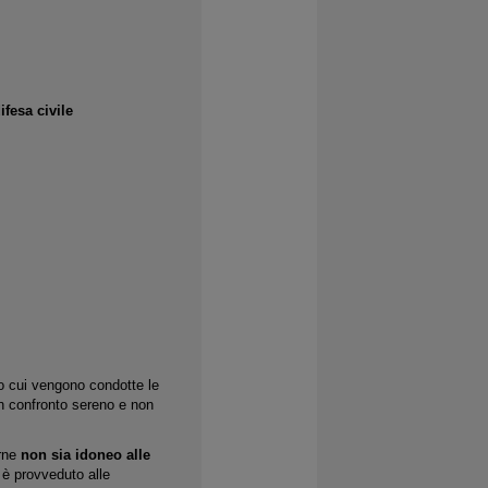
fesa civile
o cui vengono condotte le
un confronto sereno e non
erne
non sia idoneo alle
 è provveduto alle