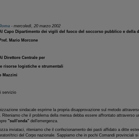
Roma
-
mercoledì, 20 marzo 2002
Al Capo Dipartimento dei vigili del fuoco del soccorso pubblico e della di
Pref. Mario Morcone
Al Direttore Centrale per
le risorse logistiche e strumentali
io Mazzini
 servizio
nizzazione sindacale esprime la propria disapprovazione sul metodo attravers
li. Riteniamo che il problema della mensa debba essere affrontato attraverso 
mpre
"sull'onda"
dell'emergenza.
ozza inviataci, riteniamo che il confezionamento dei pasti affidato a ditte est
ratori/trici del Corpo nazionale. Sappiamo che in pochi Comandi provinciali si