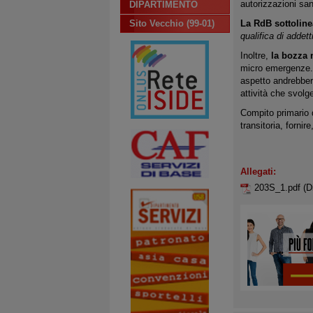
autorizzazioni san
DIPARTIMENTO
Sito Vecchio (99-01)
La RdB sottoline
qualifica di addett
Inoltre,
la bozza 
micro emergenze. 
aspetto andrebbero
attività che svolge
Compito primario 
transitoria, fornire
Allegati:
203S_1.pdf
(D