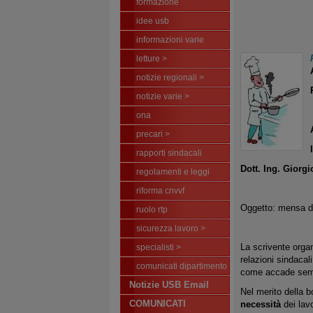
formazione
idee usb
informazioni varie
letture >
notizie regionali >
notizie varie >
ona
precari >
rapporti sindacali
Dott. Ing. Giorg
regolamenti e leggi
riforma cnvvf
Oggetto: mensa di
ruolo rtp
sicurezza lavoro >
La scrivente orga
specialisti >
relazioni sindaca
comunicati dipartimento
come accade se
Notizie USB Email
Nel merito della b
COMUNICATI
necessità
dei lavo