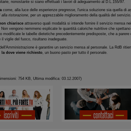
itarie, nonostante si siano effettuati i lavori di adeguamento al D.L.155/97.
a
come, alla luce delle esperienze pregresse, l'unica soluzione sia quella di
a
i alla ristorazione
, per un apprezzabile miglioramento della qualità del servizio
non chiarisce
attraverso quali modalità si intende fornire il servizio mensa nei
Non vengono nemmeno esplicate le quantità caloriche nutritive che spettano 
 modificate le tabelle dietetiche precedentemente predisposte, che a parere di a
 il vigile del fuoco, risultano inadeguate.
dell'Amministrazione è garantire un servizio mensa al personale. La RdB ritie
,
la dove viene richiesto
, un buono pasto per tutto il personale.
imensioni: 754 KB, Ultima modifica: 03.12.2007)