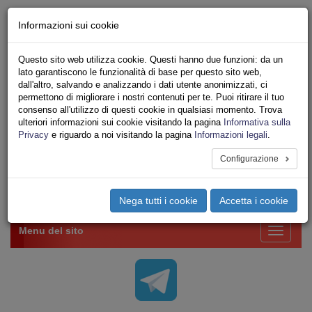
Chi siamo - Statuto
Informazioni sui cookie
Le nostre sedi
Servizi
Questo sito web utilizza cookie. Questi hanno due funzioni: da un
Iscriviti Online
lato garantiscono le funzionalità di base per questo sito web,
Ricerca
dall'altro, salvando e analizzando i dati utente anonimizzati, ci
Area Stampa
permettono di migliorare i nostri contenuti per te. Puoi ritirare il tuo
consenso all'utilizzo di questi cookie in qualsiasi momento. Trova
Privacy
ulteriori informazioni sui cookie visitando la pagina
Informativa sulla
VV.F.
Privacy
e riguardo a noi visitando la pagina
Informazioni legali
.
UNIONE SINDACALE DI BASE SETTORE VIGILI
DEL FUOCO
Configurazione
Toggle
Nega tutti i cookie
Accetta i cookie
navigation
Menu del sito
Toggle
navigati