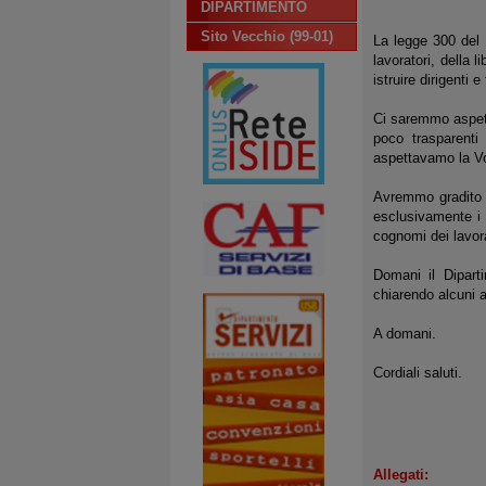
DIPARTIMENTO
Sito Vecchio (99-01)
La legge 300 del 
lavoratori, della 
istruire dirigenti 
Ci saremmo aspett
poco trasparenti
aspettavamo la Vo
Avremmo gradito u
esclusivamente i 
cognomi dei lavora
Domani il Dipart
chiarendo alcuni a
A domani.
Cordiali saluti.
Allegati: