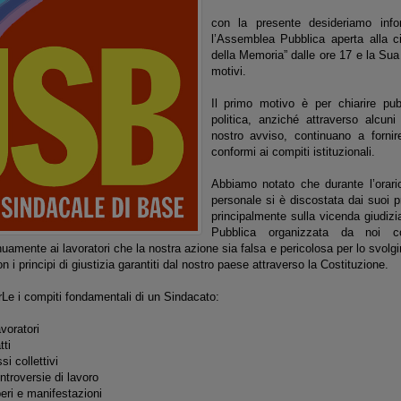
con la presente desideriamo inf
l’Assemblea Pubblica aperta alla c
della Memoria” dalle ore 17 e la Sua
motivi.
Il primo motivo è per chiarire pu
politica, anziché attraverso alcuni
nostro avviso, continuano a fornir
conformi ai compiti istituzionali.
Abbiamo notato che durante l’orario
personale si è discostata dai suoi pr
principalmente sulla vicenda giudizi
Pubblica organizzata da noi
amente ai lavoratori che la nostra azione sia falsa e pericolosa per lo svolgim
n i principi di giustizia garantiti dal nostro paese attraverso la Costituzione.
Le i compiti fondamentali di un Sindacato:
voratori
tti
si collettivi
ntroversie di lavoro
eri e manifestazioni