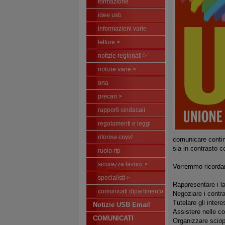
formazione
idee usb
informazioni varie
letture >
notizie regionali >
notizie varie >
ona
precari >
rapporti sindacali
regolamenti e leggi
riforma cnvvf
comunicare continu
sia in contrasto co
ruolo rtp
sicurezza lavoro >
Vorremmo ricordar
specialisti >
Rappresentare i la
comunicati dipartimento
Negoziare i contra
Tutelare gli interes
Notizie USB Email
Assistere nelle co
COMUNICATI
Organizzare sciop