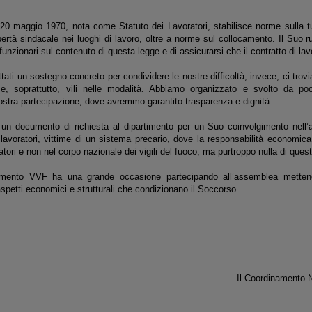
20 maggio 1970, nota come Statuto dei Lavoratori, stabilisce norme sulla tute
libertà sindacale nei luoghi di lavoro, oltre a norme sul collocamento. Il Suo 
e funzionari sul contenuto di questa legge e di assicurarsi che il contratto di la
ati un sostegno concreto per condividere le nostre difficoltà; invece, ci tro
 e, soprattutto, vili nelle modalità. Abbiamo organizzato e svolto da po
stra partecipazione, dove avremmo garantito trasparenza e dignità.
n documento di richiesta al dipartimento per un Suo coinvolgimento nell’az
lavoratori, vittime di un sistema precario, dove la responsabilità economica
tori e non nel corpo nazionale dei vigili del fuoco, ma purtroppo nulla di ques
imento VVF ha una grande occasione partecipando all’assemblea mettendo
spetti economici e strutturali che condizionano il Soccorso.
Il Coordinamento 