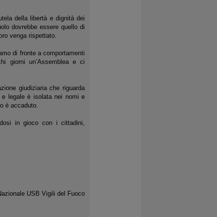
la della libertà e dignità dei
ruolo dovrebbe essere quello di
voro venga rispettato.
viamo di fronte a comportamenti
chi giorni un’Assemblea e ci
ione giudiziaria che riguarda
 e legale è isolata nei nomi e
to è accaduto.
si in gioco con i cittadini,
Nazionale USB Vigili del Fuoco