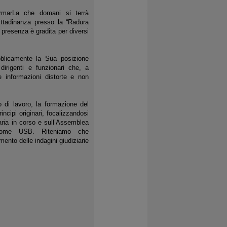
ormarLa che domani si terrà
ittadinanza presso la “Radura
 presenza è gradita per diversi
bblicamente la Sua posizione
 dirigenti e funzionari che, a
e informazioni distorte e non
 di lavoro, la formazione del
incipi originari, focalizzandosi
aria in corso e sull’Assemblea
 come USB. Riteniamo che
ento delle indagini giudiziarie