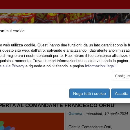
oni sui cookie
o web utilizza cookie. Questi hanno due funzioni: da un lato garantiscono le f
r questo sito web, dall'altro, salvando e analizzando i dati utente anonimizzati
IONE SINDACALE DI BASE SETTORE VIGILI DE
di migliorare i nostri contenuti per te. Puoi ritirare il tuo consenso all'utilizzo 
qualsiasi momento. Trova ulteriori informazioni sui cookie visitando la pagina
o
Privato
Territori
Sociale
Speciali
Multimedia
Are
a sulla Privacy
e riguardo a noi visitando la pagina
Informazioni legali
.
Configur
tampa
Email
Pdf
guria
,
Rapporti Sindacali
,
Sicurezza Lavoro >
Nega tutti i cookie
Accetta 
PERTA AL COMANDANTE FRANCESCO ORRU'
Genova
-
mercoledì, 10 aprile 2024
Gentile Comandante Orrù,