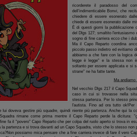
ricorderete il paradosso del c
dell’indimenticabile Bonvi, che rec
chiedere di essere esonerato dall
chiede di essere esonerato dalle mi
È di questi giorni la pubblicazione 
del Dlgs 127; smaltito l'entusiasmo d
sogno di fine carriera ecco che i du
Ma il Capo Reparto coordina anc
piccolo passo indietro ed evitiamo di
abbiamo a che fare con la logica de
legge è legge" e la stessa non è
soltanto per essere applicata e si s
strane" ne ha fatte tante.
Ma andiamo ai
Nel vecchio Dlgs 217 il Capo Squadra
caso in cui si trovasse nella sit
stessa partenza. Per lo stesso prin
l'autista. Fino ad ora tutto ok!Per
e lui doveva gestire più squadre, quindi niente più partenza. Anche qui la c
Squadra rimane come prima mentre il Capo Reparto perde la dicitura: "g
ine fa il "povero" Capo Reparto che per colpa del ruolo aperto si trova in es
 la partenza e si trova davanti ad un Capo Squadra, visto che lo stesso non può
cca?Non possiamo mica pensare che a fine carriera invece di fare il vero Capo