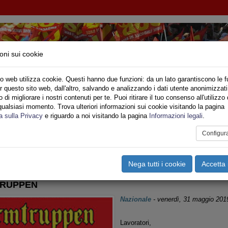
oni sui cookie
o web utilizza cookie. Questi hanno due funzioni: da un lato garantiscono le f
r questo sito web, dall'altro, salvando e analizzando i dati utente anonimizzati
IONE SINDACALE DI BASE SETTORE VIGILI DE
di migliorare i nostri contenuti per te. Puoi ritirare il tuo consenso all'utilizzo 
qualsiasi momento. Trova ulteriori informazioni sui cookie visitando la pagina
o
Privato
Territori
Sociale
Speciali
Multimedia
Are
a sulla Privacy
e riguardo a noi visitando la pagina
Informazioni legali
.
Configur
tampa
Email
Pdf
oncorsi
,
Piante Organiche
Nega tutti i cookie
Accetta 
TRUPPEN
Nazionale
-
venerdì, 31 maggio 201
Lavoratori,