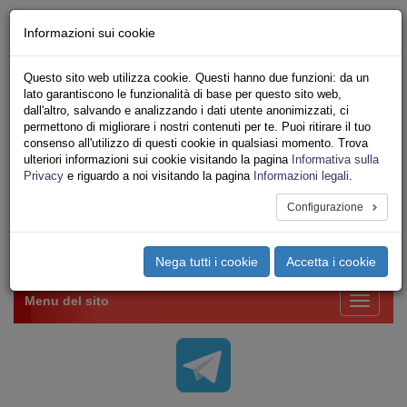
Chi siamo - Statuto
Informazioni sui cookie
Le nostre sedi
Servizi
Questo sito web utilizza cookie. Questi hanno due funzioni: da un
Iscriviti Online
lato garantiscono le funzionalità di base per questo sito web,
Ricerca
dall'altro, salvando e analizzando i dati utente anonimizzati, ci
Area Stampa
permettono di migliorare i nostri contenuti per te. Puoi ritirare il tuo
consenso all'utilizzo di questi cookie in qualsiasi momento. Trova
Privacy
ulteriori informazioni sui cookie visitando la pagina
Informativa sulla
VV.F.
Privacy
e riguardo a noi visitando la pagina
Informazioni legali
.
UNIONE SINDACALE DI BASE SETTORE VIGILI
DEL FUOCO
Configurazione
Toggle
Nega tutti i cookie
Accetta i cookie
navigation
Menu del sito
Toggle
navigati