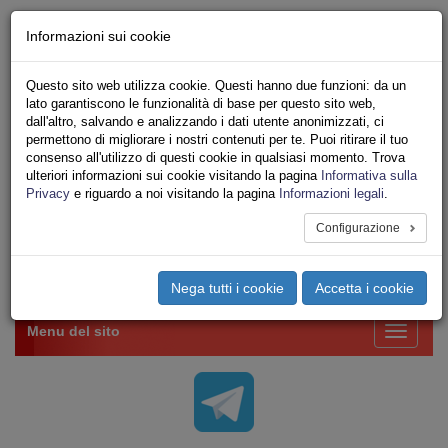
Chi siamo - Statuto
Informazioni sui cookie
Le nostre sedi
Servizi
Questo sito web utilizza cookie. Questi hanno due funzioni: da un
Iscriviti Online
lato garantiscono le funzionalità di base per questo sito web,
Ricerca
dall'altro, salvando e analizzando i dati utente anonimizzati, ci
Area Stampa
permettono di migliorare i nostri contenuti per te. Puoi ritirare il tuo
consenso all'utilizzo di questi cookie in qualsiasi momento. Trova
Privacy
ulteriori informazioni sui cookie visitando la pagina
Informativa sulla
VV.F.
Privacy
e riguardo a noi visitando la pagina
Informazioni legali
.
UNIONE SINDACALE DI BASE SETTORE VIGILI
DEL FUOCO
Configurazione
Toggle
Nega tutti i cookie
Accetta i cookie
navigation
Menu del sito
Toggle
navigati