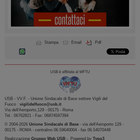
Stampa
Email
Pdf
USB è affiliata al WFTU
USB ‐ VV.F. - Unione Sindacale di Base settore Vigili del
Fuoco :
vigilidelfuoco@usb.it
Via dell'Aeroporto,129 ‐ 00175 ‐ Roma
Tel.: 06762821 ‐ Fax: 06874597394
© 2004-2026
Unione Sindacale di Base
‐ via dell'Aeroporto 129 -
00175 - ROMA - centralino 06.59640004 - fax 06.54070448
Realizzazione
Gruppo Web USB
‐ Powered by
Typo3