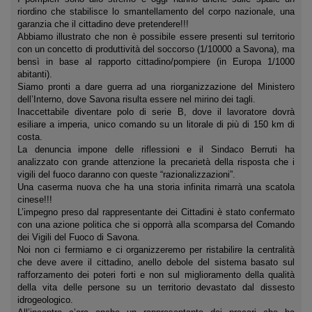
riordino che stabilisce lo smantellamento del corpo nazionale, una
garanzia che il cittadino deve pretendere!!!
Abbiamo illustrato che non è possibile essere presenti sul territorio
con un concetto di produttività del soccorso (1/10000 a Savona), ma
bensì in base al rapporto cittadino/pompiere (in Europa 1/1000
abitanti).
Siamo pronti a dare guerra ad una riorganizzazione del Ministero
dell’Interno, dove Savona risulta essere nel mirino dei tagli.
Inaccettabile diventare polo di serie B, dove il lavoratore dovrà
esiliare a imperia, unico comando su un litorale di più di 150 km di
costa.
La denuncia impone delle riflessioni e il Sindaco Berruti ha
analizzato con grande attenzione la precarietà della risposta che i
vigili del fuoco daranno con queste “razionalizzazioni”.
Una caserma nuova che ha una storia infinita rimarrà una scatola
cinese!!!
L’impegno preso dal rappresentante dei Cittadini è stato confermato
con una azione politica che si opporrà alla scomparsa del Comando
dei Vigili del Fuoco di Savona.
Noi non ci fermiamo e ci organizzeremo per ristabilire la centralità
che deve avere il cittadino, anello debole del sistema basato sul
rafforzamento dei poteri forti e non sul miglioramento della qualità
della vita delle persone su un territorio devastato dal dissesto
idrogeologico.