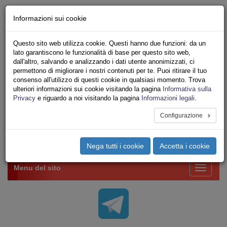
Chi siamo - Statuto
Informazioni sui cookie
Le nostre sedi
Servizi
Questo sito web utilizza cookie. Questi hanno due funzioni: da un
Iscriviti Online
lato garantiscono le funzionalità di base per questo sito web,
Ricerca
dall'altro, salvando e analizzando i dati utente anonimizzati, ci
Area Stampa
permettono di migliorare i nostri contenuti per te. Puoi ritirare il tuo
consenso all'utilizzo di questi cookie in qualsiasi momento. Trova
Privacy
ulteriori informazioni sui cookie visitando la pagina
Informativa sulla
VV.F.
Privacy
e riguardo a noi visitando la pagina
Informazioni legali
.
UNIONE SINDACALE DI BASE SETTORE VIGILI
DEL FUOCO
Configurazione
Toggle
Nega tutti i cookie
Accetta i cookie
navigation
Menu del sito
Toggle
navigati