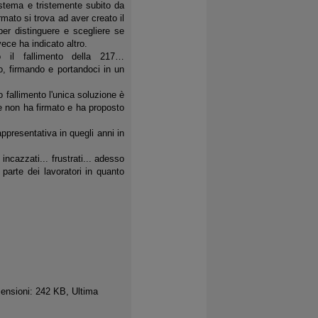
istema e tristemente subito da
rmato si trova ad aver creato il
per distinguere e scegliere se
nvece ha indicato altro.
o il fallimento della 217…
o, firmando e portandoci in un
 fallimento l'unica soluzione è
e non ha firmato e ha proposto
appresentativa in quegli anni in
incazzati... frustrati... adesso
parte dei lavoratori in quanto
ensioni: 242 KB, Ultima