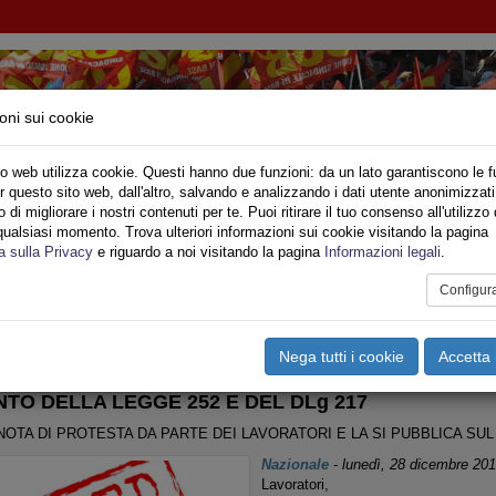
oni sui cookie
o web utilizza cookie. Questi hanno due funzioni: da un lato garantiscono le f
r questo sito web, dall'altro, salvando e analizzando i dati utente anonimizzati
IONE SINDACALE DI BASE SETTORE VIGILI DE
di migliorare i nostri contenuti per te. Puoi ritirare il tuo consenso all'utilizzo 
qualsiasi momento. Trova ulteriori informazioni sui cookie visitando la pagina
o
Privato
Territori
Sociale
Speciali
Multimedia
Are
a sulla Privacy
e riguardo a noi visitando la pagina
Informazioni legali
.
Configur
tampa
Email
Pdf
UOLO RTP
,
Riforma CNVVF
,
NOTIZIE VARIE >
Nega tutti i cookie
Accetta 
NTO DELLA LEGGE 252 E DEL DLg 217
NOTA DI PROTESTA DA PARTE DEI LAVORATORI E LA SI PUBBLICA SUL
Nazionale
-
lunedì, 28 dicembre 20
Lavoratori,