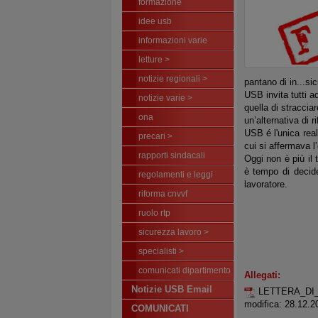
formazione
idee usb
informazioni varie
letture >
notizie regionali >
pantano di in...sic
USB invita tutti a
notizie varie >
quella di stracci
ona
un’alternativa di 
USB é l'unica real
precari >
cui si affermava l’
rapporti sindacali
Oggi non è più il 
è tempo di decide
regolamenti e leggi
lavoratore.
riforma cnvvf
ruolo rtp
sicurezza lavoro >
specialisti >
comunicati dipartimento
Allegati:
Notizie USB Email
LETTERA_DI
modifica: 28.12.2
COMUNICATI