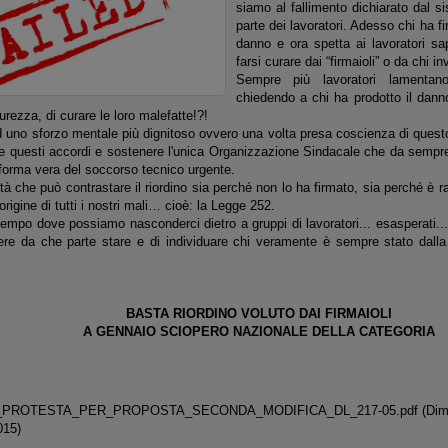
siamo al fallimento dichiarato dal s
parte dei lavoratori. Adesso chi ha fi
danno e ora spetta ai lavoratori sa
farsi curare dai “firmaioli” o da chi i
Sempre più lavoratori lamentan
chiedendo a chi ha prodotto il dann
urezza, di curare le loro malefatte!?!
d uno sforzo mentale più dignitoso ovvero una volta presa coscienza di questo
are questi accordi e sostenere l'unica Organizzazione Sindacale che da sempr
riforma vera del soccorso tecnico urgente.
tà che può contrastare il riordino sia perché non lo ha firmato, sia perché è r
origine di tutti i nostri mali… cioè: la Legge 252.
tempo dove possiamo nasconderci dietro a gruppi di lavoratori... esasperati... 
re da che parte stare e di individuare chi veramente è sempre stato dalla 
BASTA RIORDINO VOLUTO DAI FIRMAIOLI
A GENNAIO SCIOPERO NAZIONALE DELLA CATEGORIA
_PROTESTA_PER_PROPOSTA_SECONDA_MODIFICA_DL_217-05.pdf
(Dim
015)