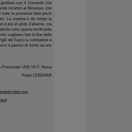
o giubilare con il Comando che
ente incontro al Ministero, che
 tutte le promesse fatte pochi
voro. La coperta è da tempo la
on è più un grido d’allarme, ma
tutto tutta questa terrificante
non vogliamo fare la fine della
 Vigili del Fuoco a combattere e
ermi e passivi di fronte ad uno
to Provinciale USB VV.F. Roma
Paolo CERGNAR
tobotti-rotte-non-
html