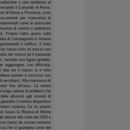
suefazione e una resilienza al
aversando il Comando di Roma.
eri di Roma e Provincia, sono
istaccamenti per mancanza di
ondamentali come le autoscale
ncanza di uomini o addirittura
. Proprio l’altro giorno sulla
uadra di Campagnano è rimasta
tionando il traffico. Il tutto
ni che hanno visto un mezzo non
ambio del mezzo ed il trasbordo
i, facendo una figura ignobile.
 raggiungere, con difficoltà,
o due ore il mezzo si è rotto
rebbero portate il soccorso non
di ascoltarci. Alla mancanza di
doli fino all’osso. La nostra
a lunga catena di problemi che
lle alluvioni agli incendi di
garantire il minimo dispositivo
l’intero sistema. Ce ne stiamo
 di nuovo la Riserva di Monte
ghi attorno alla cinta del GRA e
ca e con mezzi da museo veniamo
pacca che ci guardano come dei