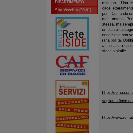
DIPARTIMENTO
miserabili. Una c
cade letteralmente
Sito Vecchio (99-01)
per il Comando di
mesi orsono. Per 
stessa, ma sempre 
un pianto rassegna
condizione non va
rana bollita. Dobb
a ribellarsi a que
sfacelo simile.
https://roma.corri
vogliamo-finire-c
https://www.romato