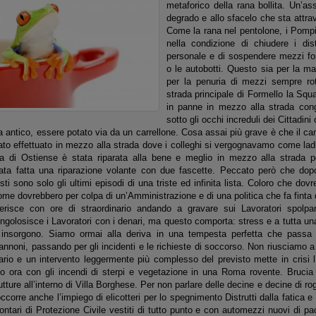
metaforico della rana bollita. Un’as
degrado e allo sfacelo che sta attr
Come la rana nel pentolone, i Pompi
nella condizione di chiudere i d
personale e di sospendere mezzi f
o le autobotti. Questo sia per la ma
per la penuria di mezzi sempre rotti
strada principale di Formello la Sq
in panne in mezzo alla strada conges
sotto gli occhi increduli dei Cittadi
a antico, essere potato via da un carrellone. Cosa assai più grave è che il c
ato effettuato in mezzo alla strada dove i colleghi si vergognavamo come ladr
 di Ostiense è stata riparata alla bene e meglio in mezzo alla strada per
stata fatta una riparazione volante con due fascette. Peccato però che dop
 sono solo gli ultimi episodi di una triste ed infinita lista. Coloro che dov
ome dovrebbero per colpa di un’Amministrazione e di una politica che fa finta 
erisce con ore di straordinario andando a gravare sui Lavoratori spolpan
ngolosisce i Lavoratori con i denari, ma questo comporta: stress e a tutta un
insorgono. Siamo ormai alla deriva in una tempesta perfetta che passa da
noni, passando per gli incidenti e le richieste di soccorso. Non riusciamo a 
ario e un intervento leggermente più complesso del previsto mette in crisi 
o ora con gli incendi di sterpi e vegetazione in una Roma rovente. Brucia
tture all’interno di Villa Borghese. Per non parlare delle decine e decine di ro
occorre anche l’impiego di elicotteri per lo spegnimento Distrutti dalla fati
lontari di Protezione Civile vestiti di tutto punto e con automezzi nuovi di 