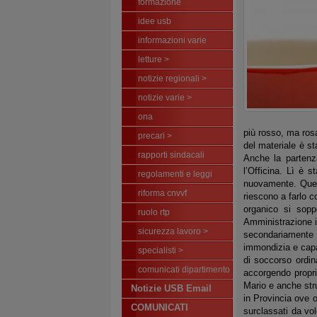
formazione
idee usb
informazioni varie
letture >
notizie regionali >
notizie varie >
ona
più rosso, ma ros
precari >
del materiale è st
rapporti sindacali
Anche la partenza
l’Officina. Lì è 
regolamenti e leggi
nuovamente. Questi
riforma cnvvf
riescono a farlo c
organico si sopp
ruolo rtp
Amministrazione i
sicurezza lavoro >
secondariamente 
immondizia e capan
specialisti >
di soccorso ordin
comunicati dipartimento
accorgendo propri
Mario e anche stru
Notizie USB Email
in Provincia ove 
COMUNICATI
surclassati da vo