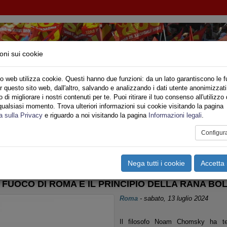
oni sui cookie
o web utilizza cookie. Questi hanno due funzioni: da un lato garantiscono le f
r questo sito web, dall'altro, salvando e analizzando i dati utente anonimizzati
IONE SINDACALE DI BASE SETTORE VIGILI DE
di migliorare i nostri contenuti per te. Puoi ritirare il tuo consenso all'utilizzo 
qualsiasi momento. Trova ulteriori informazioni sui cookie visitando la pagina
o
Privato
Territori
Sociale
Speciali
Multimedia
Are
a sulla Privacy
e riguardo a noi visitando la pagina
Informazioni legali
.
Configur
tampa
Email
Pdf
azio
,
Rapporti Sindacali
Nega tutti i cookie
Accetta 
EL FUOCO DI ROMA E IL PRINCIPIO DELLA RANA BO
Roma
-
sabato, 13 luglio 2024
Il filosofo Noam Chomsky ha teor