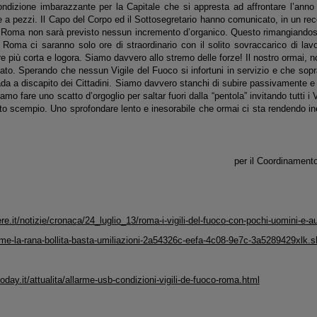
ondizione imbarazzante per la Capitale che si appresta ad affrontare l’ann
 a pezzi. Il Capo del Corpo ed il Sottosegretario hanno comunicato, in un rec
 Roma non sarà previsto nessun incremento d’organico. Questo rimangiandosi
Roma ci saranno solo ore di straordinario con il solito sovraccarico di la
più corta e logora. Siamo davvero allo stremo delle forze! Il nostro ormai, n
to. Sperando che nessun Vigile del Fuoco si infortuni in servizio e che soprat
da a discapito dei Cittadini. Siamo davvero stanchi di subire passivamente e 
iamo fare uno scatto d’orgoglio per saltar fuori dalla “pentola” invitando tutti i
sto scempio. Uno sprofondare lento e inesorabile che ormai ci sta rendendo in
per il Coordinamen
ere.it/notizie/cronaca/24_luglio_13/roma-i-vigili-del-fuoco-con-pochi-uomini-e-au
ome-la-rana-bollita-basta-umiliazioni-2a54326c-eefa-4c08-9e7c-3a5289429xlk.s
day.it/attualita/allarme-usb-condizioni-vigili-de-fuoco-roma.html