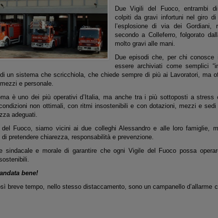
Due Vigili del Fuoco, entrambi d
colpiti da gravi infortuni nel giro d
l’esplosione di via dei Gordiani, r
secondo a Colleferro, folgorato dal
molto gravi alle mani.
Due episodi che, per chi conosce 
essere archiviati come semplici “in
di un sistema che scricchiola, che chiede sempre di più ai Lavoratori, ma o
 mezzi e personale.
a è uno dei più operativi d’Italia, ma anche tra i più sottoposti a stress o
condizioni non ottimali, con ritmi insostenibili e con dotazioni, mezzi e se
ezza adeguati.
el Fuoco, siamo vicini ai due colleghi Alessandro e alle loro famiglie, ma
 di pretendere chiarezza, responsabilità e prevenzione.
e sindacale e morale di garantire che ogni Vigile del Fuoco possa operar
sostenibili.
 andata bene!
così breve tempo, nello stesso distaccamento, sono un campanello d’allarme 