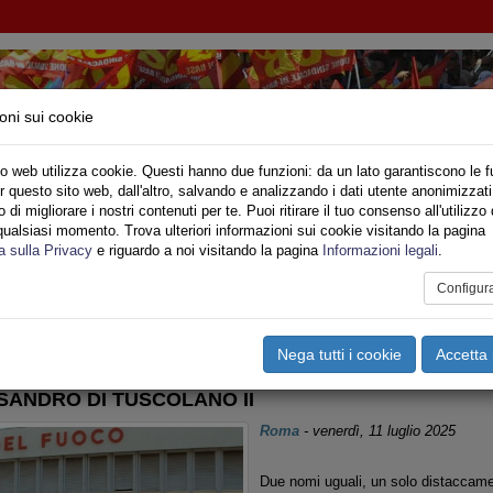
oni sui cookie
o web utilizza cookie. Questi hanno due funzioni: da un lato garantiscono le f
r questo sito web, dall'altro, salvando e analizzando i dati utente anonimizzati
IONE SINDACALE DI BASE SETTORE VIGILI DE
di migliorare i nostri contenuti per te. Puoi ritirare il tuo consenso all'utilizzo 
qualsiasi momento. Trova ulteriori informazioni sui cookie visitando la pagina
o
Privato
Territori
Sociale
Speciali
Multimedia
Are
a sulla Privacy
e riguardo a noi visitando la pagina
Informazioni legali
.
Configur
tampa
Email
Pdf
azio
,
Sicurezza Lavoro >
Nega tutti i cookie
Accetta 
SSANDRO DI TUSCOLANO II
Roma
-
venerdì, 11 luglio 2025
Due nomi uguali, un solo distaccame