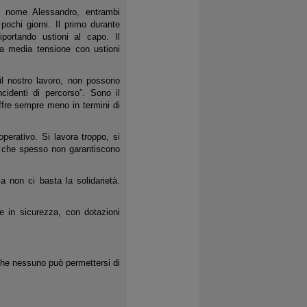
i nome Alessandro, entrambi
i pochi giorni. Il primo durante
iportando ustioni al capo. Il
la media tensione con ustioni
il nostro lavoro, non possono
cidenti di percorso”. Sono il
ffre sempre meno in termini di
perativo. Si lavora troppo, si
di che spesso non garantiscono
 non ci basta la solidarietà.
e in sicurezza, con dotazioni
che nessuno può permettersi di