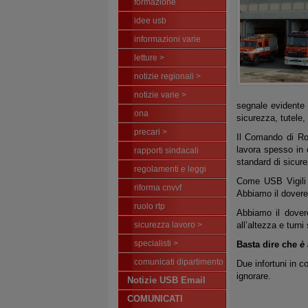
formazione
idee usb
informazioni varie
letture >
notizie regionali >
notizie varie >
segnale evidente 
ona
sicurezza, tutele,
precari >
Il Comando di Rom
lavora spesso in 
rapporti sindacali
standard di sicur
regolamenti e leggi
Come USB Vigili d
riforma cnvvf
Abbiamo il dovere
ruolo rtp
Abbiamo il dover
sicurezza lavoro >
all’altezza e turni 
specialisti >
Basta dire che
è
comunicati dipartimento
Due infortuni in 
ignorare.
Notizie USB Email
COMUNICATI