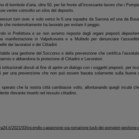
imo di bombole d’aria, oltre 50, per far fronte all’incessante lavoro che i Pomp
se venire coinvolto un silos del deposito.
essun turn over, e solo verso le 6 una squadra da Savona ed una da Busall
le che ininterrottamente ha lavorato per evitare il peggio.
olo in Prefettura e se non avremo risposte dagli organi preposti deposit
a manifestazione in Valpolcevera e a Multedo per denunciare l’assurdit
elle dei lavoratori e dei Cittadini.
tabile una gestione del Soccorso e della prevenzione che certifica l’assolu
isparmio e abbandona la protezione di Cittadini e Lavoratori.
istituzionali dovuti al fine di aprire un dialogo con i soggetti preposti, per ri
i per una prevenzione che non può essere basata solamente sulla buona vo
sperato che la nostra città cambiasse volto, allontanando quegli incubi ch
idente rilevante inseriti nel tessuto cittadino.
a24.it/2021/03/incendio-capannone-via-romairone-lusb-dei-pompieri-gestione-