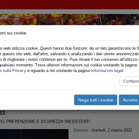
oni sui cookie
o web utilizza cookie. Questi hanno due funzioni: da un lato garantiscono le f
r questo sito web, dall'altro, salvando e analizzando i dati utente anonimizzati
IONE SINDACALE DI BASE SETTORE VIGILI DE
di migliorare i nostri contenuti per te. Puoi ritirare il tuo consenso all'utilizzo 
qualsiasi momento. Trova ulteriori informazioni sui cookie visitando la pagina
o
Privato
Territori
Sociale
Speciali
Multimedia
Are
a sulla Privacy
e riguardo a noi visitando la pagina
Informazioni legali
.
Configur
tampa
Email
Pdf
guria
,
Sicurezza Lavoro >
Nega tutti i cookie
Accetta 
21
VO, PREVENZIONE E SICUREZZA INESISTENTI
Genova
-
martedì, 2 marzo 2021