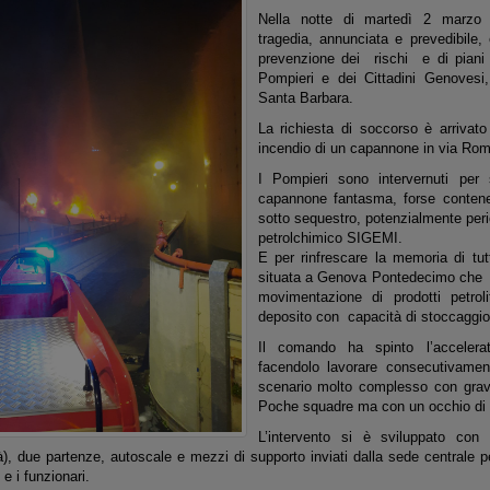
Nella notte di martedì 2 marzo
tragedia, annunciata e prevedibile
prevenzione dei rischi e di piani e
Pompieri e dei Cittadini Genovesi
Santa Barbara.
La richiesta di soccorso è arrivato
incendio di un capannone in via Rom
I Pompieri sono intervernuti per
capannone fantasma, forse contenent
sotto sequestro, potenzialmente peri
petrolchimico SIGEMI.
E per rinfrescare la memoria di t
situata a Genova Pontedecimo che s
movimentazione di prodotti petrol
deposito con capacità di stoccaggio 
Il comando ha spinto l’accelera
facendolo lavorare consecutivame
scenario molto complesso con gravi 
Poche squadre ma con un occhio di r
L’intervento si è sviluppato con 
à), due partenze, autoscale e mezzi di supporto inviati dalla sede centrale p
e i funzionari.