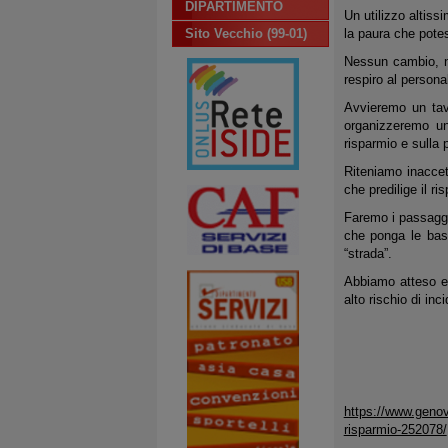
DIPARTIMENTO
Un utilizzo altiss
Sito Vecchio (99-01)
la paura che potes
Nessun cambio, n
respiro al persona
Avvieremo un tav
organizzeremo un
risparmio e sulla p
Riteniamo inaccet
che predilige il r
Faremo i passaggi 
che ponga le bas
“strada”.
Abbiamo atteso e 
alto rischio di inc
https://www.genov
risparmio-252078/