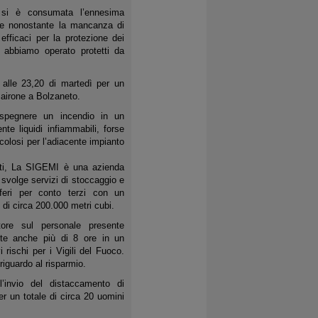
 si è consumata l’ennesima
, e nonostante la mancanza di
fficaci per la protezione dei
, abbiamo operato protetti da
 alle 23,20 di martedì per un
airone a Bolzaneto.
 spegnere un incendio in un
e liquidi infiammabili, forse
colosi per l’adiacente impianto
utti, La SIGEMI è una azienda
volge servizi di stoccaggio e
iferi per conto terzi con un
di circa 200.000 metri cubi.
tore sul personale presente
nte anche più di 8 ore in un
rischi per i Vigili del Fuoco.
iguardo al risparmio.
l’invio del distaccamento di
er un totale di circa 20 uomini