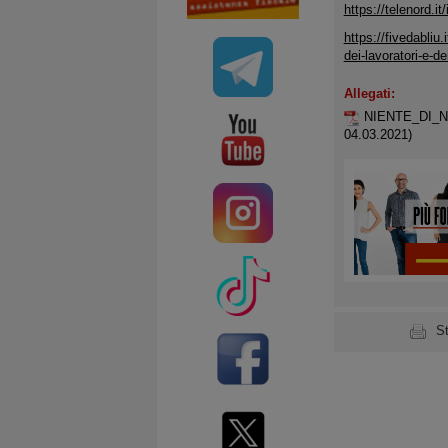
https://telenord.
https://fivedabliu
dei-lavoratori-e-dei
Allegati:
NIENTE_DI_
04.03.2021)
S