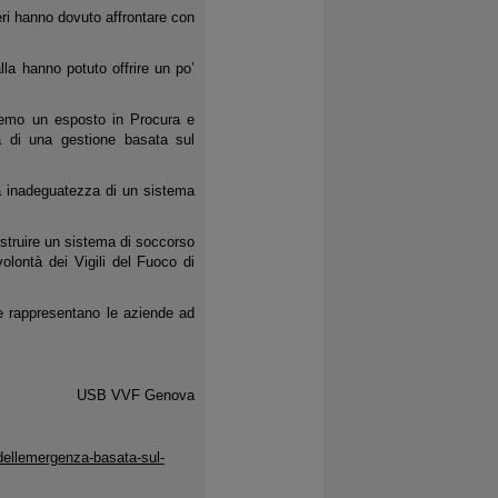
ieri hanno dovuto affrontare con
a hanno potuto offrire un po’
eremo un esposto in Procura e
à di una gestione basata sul
ta inadeguatezza di un sistema
costruire un sistema di soccorso
lontà dei Vigili del Fuoco di
e rappresentano le aziende ad
USB VVF Genova
dellemergenza-basata-sul-