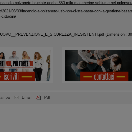
it/incendio-bolzaneto-bruciate-anche-350-mila-mascherine-schiume-nel-polcever
.it/2021/03/03/incendio-a-bolzaneto-usb-non-ci-sta-basta-con-la-gestione-basata-
-cittadini/
NUOVO__PREVENZIONE_E_SICUREZZA_INESISTENTI.pdf
(Dimensioni: 30
tampa
Email
Pdf