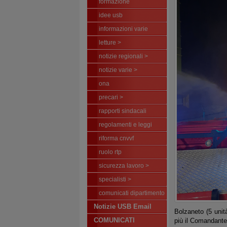
formazione
idee usb
informazioni varie
letture >
notizie regionali >
notizie varie >
ona
precari >
rapporti sindacali
regolamenti e leggi
riforma cnvvf
ruolo rtp
sicurezza lavoro >
specialisti >
comunicati dipartimento
Notizie USB Email
Bolzaneto (5 unit
COMUNICATI
più il Comandante 