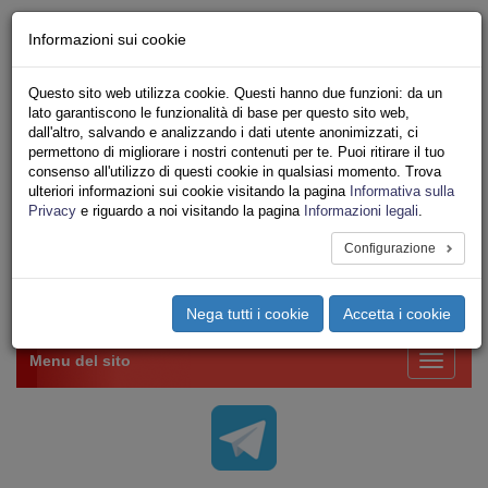
Chi siamo - Statuto
Informazioni sui cookie
Le nostre sedi
Servizi
Questo sito web utilizza cookie. Questi hanno due funzioni: da un
Iscriviti Online
lato garantiscono le funzionalità di base per questo sito web,
Ricerca
dall'altro, salvando e analizzando i dati utente anonimizzati, ci
Area Stampa
permettono di migliorare i nostri contenuti per te. Puoi ritirare il tuo
consenso all'utilizzo di questi cookie in qualsiasi momento. Trova
Privacy
ulteriori informazioni sui cookie visitando la pagina
Informativa sulla
VV.F.
Privacy
e riguardo a noi visitando la pagina
Informazioni legali
.
UNIONE SINDACALE DI BASE SETTORE VIGILI
DEL FUOCO
Configurazione
Toggle
Nega tutti i cookie
Accetta i cookie
navigation
Menu del sito
Toggle
navigati