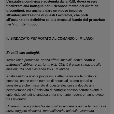
L’iniziativa condivisa e sostenuta dalla RdB, dovrà essere
finalizzata alla battaglia per il riconoscimento dei diritti dei
discontinui, ma anche a dare un nuovo impulso
all’autorganizzazione di questi Lavoratori, che porti
all’assunzione definitiva ed alla messa al bando del precariato
nei Vigili del Fuoco.
IL SINDACATO PIU’ VOTATO AL COMANDO di MILANO!
Et voilà cari colleghi,
senza false promesse, senza effetti speciali, senza
“nani e
ballerine”
abbiamo vinto:
la RdB-CUB è il primo sindacato alle
elezioni RSU del Comando VV.F. di Milano.
Analizzando la nostra progressiva affermazione e la costante
crescita, anche come numero di associati, siamo portati a
considerare che il risultato di queste elezioni sia dovuto alla
perseveranza ed all’incisività di battaglie spesso portate avanti in
splendida solitudine sindacale ma che tanto riscontro hanno avuto
tra i lavoratori.
Un’analisi più approfondita dei risultati evidenzia anche la nascita di
nuovi soggetti sindacali, materializzatisi dal nulla, avvenuta