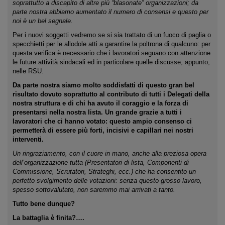
soprattutto a discapito di altre più “blasonate” organizzazioni; da
parte nostra abbiamo aumentato il numero di consensi e questo per
noi è un bel segnale.
Per i nuovi soggetti vedremo se si sia trattato di un fuoco di paglia o
specchietti per le allodole atti a garantire la poltrona di qualcuno: per
questa verifica è necessario che i lavoratori seguano con attenzione
le future attività sindacali ed in particolare quelle discusse, appunto,
nelle RSU.
Da parte nostra siamo molto soddisfatti di questo gran bel
risultato dovuto soprattutto al contributo di tutti i Delegati della
nostra struttura e di chi ha avuto il coraggio e la forza di
presentarsi nella nostra lista. Un grande grazie a tutti i
lavoratori che ci hanno votato: questo ampio consenso ci
permetterà di essere più forti, incisivi e capillari nei nostri
interventi.
Un ringraziamento, con il cuore in mano, anche alla preziosa opera
dell’organizzazione tutta (Presentatori di lista, Componenti di
Commissione, Scrutatori, Strateghi, ecc.) che ha consentito un
perfetto svolgimento delle votazioni: senza questo grosso lavoro,
spesso sottovalutato, non saremmo mai arrivati a tanto.
Tutto bene dunque?
La battaglia è finita?….