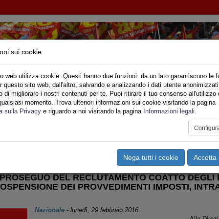
oni sui cookie
o web utilizza cookie. Questi hanno due funzioni: da un lato garantiscono le f
r questo sito web, dall'altro, salvando e analizzando i dati utente anonimizzati
IONE SINDACALE DI BASE SETTORE VIGILI DE
di migliorare i nostri contenuti per te. Puoi ritirare il tuo consenso all'utilizzo 
qualsiasi momento. Trova ulteriori informazioni sui cookie visitando la pagina
o
Privato
Territori
Sociale
Speciali
Multimedia
Are
a sulla Privacy
e riguardo a noi visitando la pagina
Informazioni legali
.
Configur
tampa
Email
Pdf
ormazione
,
Riforma CNVVF
,
Rapporti Sindacali
Nega tutti i cookie
Accetta 
L PROSEGUO DEL RECLUTAMENTO COATTO DEGLI 
OSPENSIONE DEI PROVVEDIMENTI IMPOSTI, INTRA
Nazionale
-
lunedì, 29 febbraio 2016
Alla Direz