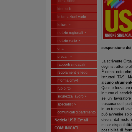
formazione
idee usb
informazioni varie
letture >
notizie regionali >
notizie varie >
sospensione dei 
ona
precari >
La scrivente Orga
rapporti sindacali
degli istruttori pro
È ormai noto che l’
regolamenti e leggi
istruttori TAS.
Ma
riforma cnvvf
alcuno strumento
Queste forzature d
ruolo rtp
in turno di servi
sicurezza lavoro >
se un lavoratore
trascurando il par
specialisti >
in un turno di lav
comunicati dipartimento
può avvenire solo 
diversi dal resto
Notizie USB Email
minor disponibili
COMUNICATI
possibilità di fo