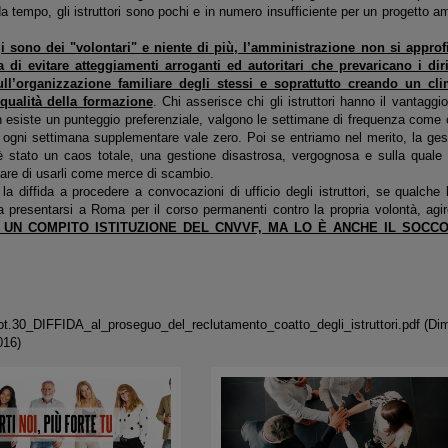
a tempo, gli istruttori sono pochi e in numero insufficiente per un progetto 
gi sono dei "volontari" e niente di più, l’amministrazione non si approfit
 di evitare atteggiamenti arroganti ed autoritari che prevaricano i diri
ll’organizzazione familiare degli stessi e soprattutto creando un c
qualità della formazione
. Chi asserisce chi gli istruttori hanno il vantaggi
 esiste un punteggio preferenziale, valgono le settimane di frequenza come ogn
i, ogni settimana supplementare vale zero. Poi se entriamo nel merito, la ges
 è stato un caos totale, una gestione disastrosa, vergognosa e sulla quale
tare di usarli come merce di scambio.
a diffida a procedere a convocazioni di ufficio degli istruttori, se qualche 
a presentarsi a Roma per il corso permanenti contro la propria volontà, ag
UN COMPITO ISTITUZIONE DEL CNVVF, MA LO È ANCHE IL SOCCO
t.30_DIFFIDA_al_proseguo_del_reclutamento_coatto_degli_istruttori.pdf
(Dim
016)