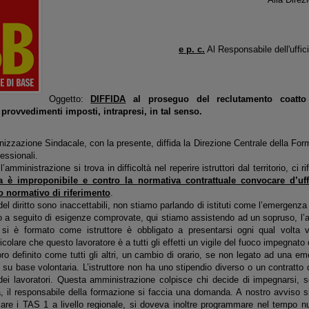
e p. c.
Al Responsabile dell'uffici
Oggetto:
DIFFIDA
al proseguo del reclutamento coatto d
provvedimenti imposti, intrapresi, in tal senso.
nizzazione Sindacale, con la presente, diffida la Direzione Centrale della Fo
fessionali.
amministrazione si trova in difficoltà nel reperire istruttori dal territorio, ci 
 è improponibile e contro la normativa contrattuale convocare d’uffic
 normativo di riferimento
.
el diritto sono inaccettabili, non stiamo parlando di istituti come l’emergenza
zio a seguito di esigenze comprovate, qui stiamo assistendo ad un sopruso, l’
 si è formato come istruttore è obbligato a presentarsi ogni qual volta 
ticolare che questo lavoratore è a tutti gli effetti un vigile del fuoco impegna
oro definito come tutti gli altri, un cambio di orario, se non legato ad una e
su base volontaria. L’istruttore non ha uno stipendio diverso o un contratto 
 dei lavoratori. Questa amministrazione colpisce chi decide di impegnarsi, se
tà, il responsabile della formazione si faccia una domanda. A nostro avviso 
rmare i TAS 1 a livello regionale, si doveva inoltre programmare nel tempo nu