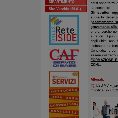
DIPARTIMENTO
corsi sono fermi d
ha concepito.
Sito Vecchio (99-01)
Gli istruttori og
abbia la decenza
pesantemente su
gravemente alla 
errore, perché non
ai fatidici 3 punt
degli ultimi anni
pietoso e non ten
Concludiamo con l
essere costretto 
FORMAZIONE È 
CCNL.
Allegati:
USB-VV.F._pro
modifica: 29.02.2