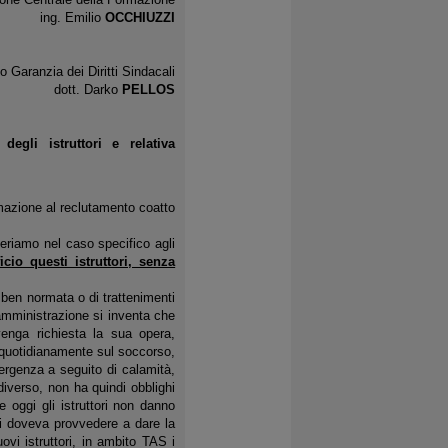
ing. Emilio
OCCHIUZZI
o Garanzia dei Diritti Sindacali
dott. Darko
PELLOS
egli istruttori e relativa
rmazione al reclutamento coatto
riferiamo nel caso specifico agli
io questi istruttori, senza
 ben normata o di trattenimenti
amministrazione si inventa che
venga richiesta la sua opera,
to quotidianamente sul soccorso,
mergenza a seguito di calamità,
diverso, non ha quindi obblighi
 oggi gli istruttori non danno
si doveva provvedere a dare la
ovi istruttori, in ambito TAS i