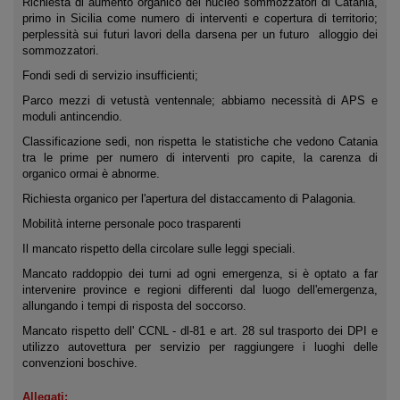
Richiesta di aumento organico del nucleo sommozzatori di Catania,
primo in Sicilia come numero di interventi e copertura di territorio;
perplessità sui futuri lavori della darsena per un futuro alloggio dei
sommozzatori.
Fondi sedi di servizio insufficienti;
Parco mezzi di vetustà ventennale; abbiamo necessità di APS e
moduli antincendio.
Classificazione sedi, non rispetta le statistiche che vedono Catania
tra le prime per numero di interventi pro capite, la carenza di
organico ormai è abnorme.
Richiesta organico per l'apertura del distaccamento di Palagonia.
Mobilità interne personale poco trasparenti
Il mancato rispetto della circolare sulle leggi speciali.
Mancato raddoppio dei turni ad ogni emergenza, si è optato a far
intervenire province e regioni differenti dal luogo dell'emergenza,
allungando i tempi di risposta del soccorso.
Mancato rispetto dell' CCNL - dl-81 e art. 28 sul trasporto dei DPI e
utilizzo autovettura per servizio per raggiungere i luoghi delle
convenzioni boschive.
Allegati: