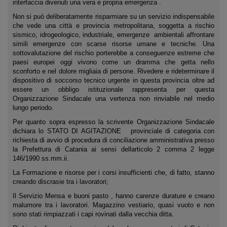
interfaccia divenuti una vera e propria emergenza .
Non si può deliberatamente risparmiare su un servizio indispensabile
che vede una città e provincia metropolitana, soggetta a rischio
sismico, idrogeologico, industriale, emergenze ambientali affrontare
simili emergenze con scarse risorse umane e tecniche. Una
sottovalutazione del rischio porterebbe a conseguenze estreme che
paesi europei oggi vivono come un dramma che getta nello
sconforto e nel dolore migliaia di persone. Rivedere e rideterminare il
dispositivo di soccorso tecnico urgente in questa provincia oltre ad
essere un obbligo istituzionale rappresenta per questa
Organizzazione Sindacale una vertenza non rinviabile nel medio
lungo periodo.
Per quanto sopra espresso la scrivente Organizzazione Sindacale
dichiara lo STATO DI AGITAZIONE provinciale di categoria con
richiesta di avvio di procedura di conciliazione amministrativa presso
la Prefettura di Catania ai sensi dellarticolo 2 comma 2 legge
146/1990 ss.mm.ii.
La Formazione e risorse per i corsi insufficienti che, di fatto, stanno
creando discrasie tra i lavoratori;
Il Servizio Mensa e buoni pasto , hanno carenze durature e creano
malumore tra i lavoratori. Magazzino vestiario, quasi vuoto e non
sono stati rimpiazzati i capi rovinati dalla vecchia ditta.