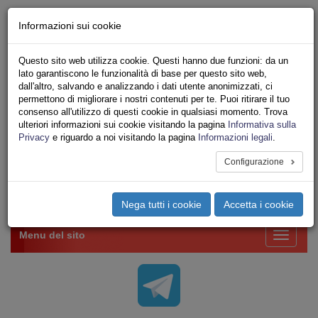
Chi siamo - Statuto
Informazioni sui cookie
Le nostre sedi
Servizi
Questo sito web utilizza cookie. Questi hanno due funzioni: da un
Iscriviti Online
lato garantiscono le funzionalità di base per questo sito web,
Ricerca
dall'altro, salvando e analizzando i dati utente anonimizzati, ci
Area Stampa
permettono di migliorare i nostri contenuti per te. Puoi ritirare il tuo
consenso all'utilizzo di questi cookie in qualsiasi momento. Trova
Privacy
ulteriori informazioni sui cookie visitando la pagina
Informativa sulla
VV.F.
Privacy
e riguardo a noi visitando la pagina
Informazioni legali
.
UNIONE SINDACALE DI BASE SETTORE VIGILI
DEL FUOCO
Configurazione
Toggle
Nega tutti i cookie
Accetta i cookie
navigation
Menu del sito
Toggle
navigati