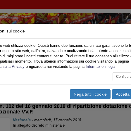
oni sui cookie
o web utilizza cookie. Questi hanno due funzioni: da un lato garantiscono le f
r questo sito web, dall'altro, salvando e analizzando i dati utente anonimizzati
IONE SINDACALE DI BASE SETTORE VIGILI DE
di migliorare i nostri contenuti per te. Puoi ritirare il tuo consenso all'utilizzo 
qualsiasi momento. Trova ulteriori informazioni sui cookie visitando la pagina
o
Privato
Territori
Sociale
Speciali
Multimedia
Are
a sulla Privacy
e riguardo a noi visitando la pagina
Informazioni legali
.
Configur
tampa
Email
Pdf
OMUNICATI DIPARTIMENTO
Nega tutti i cookie
Accetta 
n. 102 del 16 gennaio 2018 di ripartizione dotazione
azionale VV.F.
Nazionale
-
mercoledì, 17 gennaio 2018
In allegato decreto ministeriale