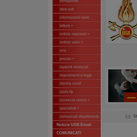
formazione
idee usb
informazioni varie
letture >
notizie regionali >
notizie varie >
ona
precari >
rapporti sindacali
regolamenti e leggi
riforma cnvvf
ruolo rtp
sicurezza lavoro >
specialisti >
S
comunicati dipartimento
Notizie USB Email
COMUNICATI