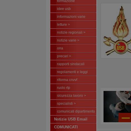
formazione
idee usb
informazioni varie
letture >
notizie regionali >
notizie varie >
ona
precari >
rapporti sindacali
regolamenti e leggi
riforma cnvvf
ruolo rtp
sicurezza lavoro >
specialisti >
comunicati dipartimento
Notizie USB Email
COMUNICATI