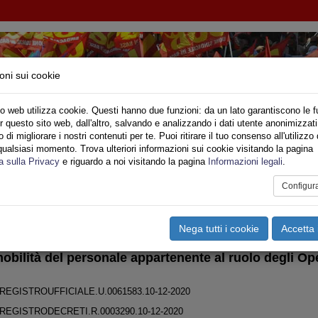
oni sui cookie
o web utilizza cookie. Questi hanno due funzioni: da un lato garantiscono le f
r questo sito web, dall'altro, salvando e analizzando i dati utente anonimizzati
IONE SINDACALE DI BASE SETTORE VIGILI DE
di migliorare i nostri contenuti per te. Puoi ritirare il tuo consenso all'utilizzo 
qualsiasi momento. Trova ulteriori informazioni sui cookie visitando la pagina
o
Privato
Territori
Sociale
Speciali
Multimedia
Are
a sulla Privacy
e riguardo a noi visitando la pagina
Informazioni legali
.
Configur
tampa
Email
Pdf
bilità
,
RUOLO RTP
,
COMUNICATI DIPARTIMENTO
Nega tutti i cookie
Accetta 
obilità del personale appartenente al ruolo degli Ope
.REGISTROUFFICIALE.U.0061583.10-12-2020
.REGISTRODECRETI.R.0003290.10-12-2020