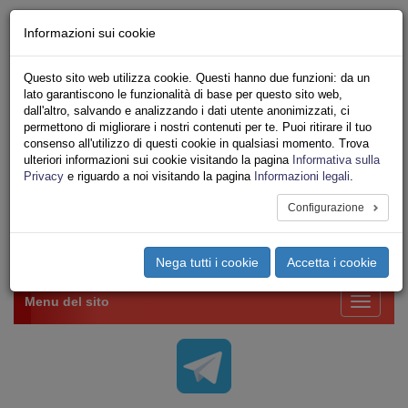
Chi siamo - Statuto
Informazioni sui cookie
Le nostre sedi
Servizi
Questo sito web utilizza cookie. Questi hanno due funzioni: da un
Iscriviti Online
lato garantiscono le funzionalità di base per questo sito web,
Ricerca
dall'altro, salvando e analizzando i dati utente anonimizzati, ci
Area Stampa
permettono di migliorare i nostri contenuti per te. Puoi ritirare il tuo
consenso all'utilizzo di questi cookie in qualsiasi momento. Trova
Privacy
ulteriori informazioni sui cookie visitando la pagina
Informativa sulla
VV.F.
Privacy
e riguardo a noi visitando la pagina
Informazioni legali
.
UNIONE SINDACALE DI BASE SETTORE VIGILI
DEL FUOCO
Configurazione
Toggle
Nega tutti i cookie
Accetta i cookie
navigation
Menu del sito
Toggle
navigati