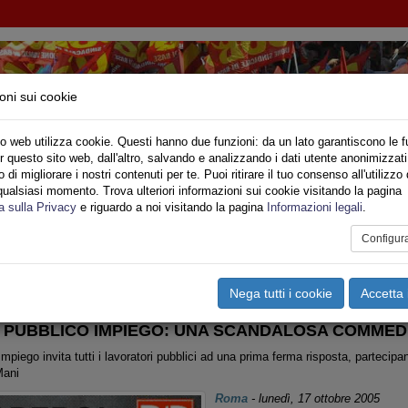
oni sui cookie
o web utilizza cookie. Questi hanno due funzioni: da un lato garantiscono le f
r questo sito web, dall'altro, salvando e analizzando i dati utente anonimizzati
IONE SINDACALE DI BASE SETTORE VIGILI DE
di migliorare i nostri contenuti per te. Puoi ritirare il tuo consenso all'utilizzo 
qualsiasi momento. Trova ulteriori informazioni sui cookie visitando la pagina
o
Privato
Territori
Sociale
Speciali
Multimedia
Are
a sulla Privacy
e riguardo a noi visitando la pagina
Informazioni legali
.
Configur
tampa
Email
Pdf
ntratto Di Lavoro Comparto Aziende
Nega tutti i cookie
Accetta 
 PUBBLICO IMPIEGO: UNA SCANDALOSA COMMEDI
piego invita tutti i lavoratori pubblici ad una prima ferma risposta, partecip
Mani
Roma
-
lunedì, 17 ottobre 2005