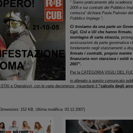
“ Siamo praticamente alla scadenza
2005 e sui contratti del Pubblico Im
certezza” dichiara Paola Palmieri de
Pubblico Impiego “
.
Ci troviamo da una parte un Gover
Cgil, Cisl e Uil che hanno firmato,
montagna di carta straccia,
proseg
assicurazioni da parte governativa 
fondamento negli stanziamenti a dis
firmato i contratti, proprio ment
finanziaria non stanziava i soldi n
2007”.
Per la CATEGORIA VIGILI DEL FU
in allegato a questo comunicato pub
 –STAI e Operativo), con le varie decorrenze, riguardanti il
“calcolo degli arre
Dimensioni: 152 KB, Ultima modifica: 03.12.2007)