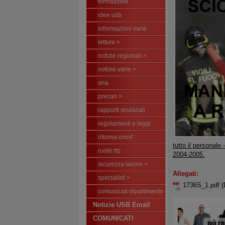
formazione
idee usb
informazioni varie
letture >
notizie regionali >
notizie varie >
ona
precari >
rapporti sindacali
regolamenti e leggi
riforma cnvvf
tutto il personale
ruolo rtp
2004-2005.
sicurezza lavoro >
Allegati:
specialisti >
1736S_1.pdf
(
comunicati dipartimento
Notizie USB Email
COMUNICATI