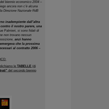
 del biennio economico 2004 –
piego ancora non c’è alcuna
lla Direzione Nazionale RdB
no inadempiente dall’altra
 contro il nostro parere, una
ue Palmieri,
si sono fidati di
che non trovano nessun
posizione,
anzi hanno
re emergeva che la prossima
ecessari al contratto 2006 –
OCO:
blichiamo le
TABELLE
(di
trati”
del secondo biennio