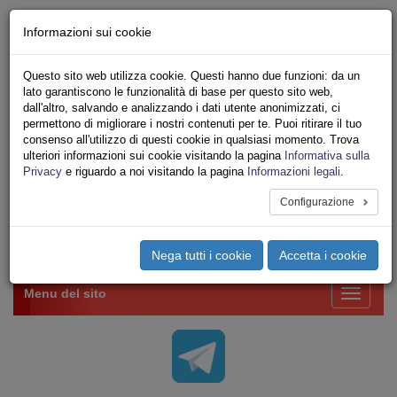
Chi siamo - Statuto
Informazioni sui cookie
Le nostre sedi
Servizi
Questo sito web utilizza cookie. Questi hanno due funzioni: da un
Iscriviti Online
lato garantiscono le funzionalità di base per questo sito web,
Ricerca
dall'altro, salvando e analizzando i dati utente anonimizzati, ci
Area Stampa
permettono di migliorare i nostri contenuti per te. Puoi ritirare il tuo
consenso all'utilizzo di questi cookie in qualsiasi momento. Trova
Privacy
ulteriori informazioni sui cookie visitando la pagina
Informativa sulla
VV.F.
Privacy
e riguardo a noi visitando la pagina
Informazioni legali
.
UNIONE SINDACALE DI BASE SETTORE VIGILI
DEL FUOCO
Configurazione
Toggle
Nega tutti i cookie
Accetta i cookie
navigation
Menu del sito
Toggle
navigati