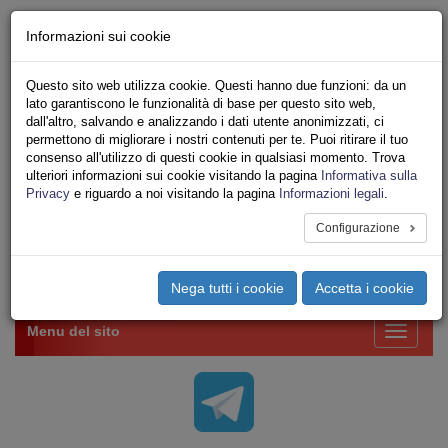
Chi siamo - Statuto
Informazioni sui cookie
Le nostre sedi
Servizi
Questo sito web utilizza cookie. Questi hanno due funzioni: da un
Iscriviti Online
lato garantiscono le funzionalità di base per questo sito web,
Ricerca
dall'altro, salvando e analizzando i dati utente anonimizzati, ci
Area Stampa
permettono di migliorare i nostri contenuti per te. Puoi ritirare il tuo
consenso all'utilizzo di questi cookie in qualsiasi momento. Trova
Privacy
ulteriori informazioni sui cookie visitando la pagina
Informativa sulla
VV.F.
Privacy
e riguardo a noi visitando la pagina
Informazioni legali
.
UNIONE SINDACALE DI BASE SETTORE VIGILI
DEL FUOCO
Configurazione
Toggle
Nega tutti i cookie
Accetta i cookie
navigation
Menu del sito
Toggle
navigati