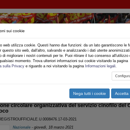
oni sui cookie
o web utilizza cookie. Questi hanno due funzioni: da un lato garantiscono le f
r questo sito web, dall'altro, salvando e analizzando i dati utente anonimizzati
IONE SINDACALE DI BASE SETTORE VIGILI DE
di migliorare i nostri contenuti per te. Puoi ritirare il tuo consenso all'utilizzo 
qualsiasi momento. Trova ulteriori informazioni sui cookie visitando la pagina
o
Privato
Territori
Sociale
Speciali
Multimedia
Are
a sulla Privacy
e riguardo a noi visitando la pagina
Informazioni legali
.
Configur
tampa
Email
Pdf
OMUNICATI DIPARTIMENTO
Nega tutti i cookie
Accetta 
one circolare organizzativa del servizio cinofilo del
uoco
REGISTROUFFICIALE.U.0008476.17-03-2021
Nazionale
-
giovedì, 18 marzo 2021