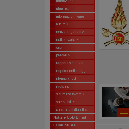
formazione
idee usb
informazioni varie
letture >
notizie regionali >
notizie varie >
ona
precari >
rapporti sindacali
regolamenti e leggi
riforma cnvvf
ruolo rtp
sicurezza lavoro >
specialisti >
comunicati dipartimento
Notizie USB Email
COMUNICATI