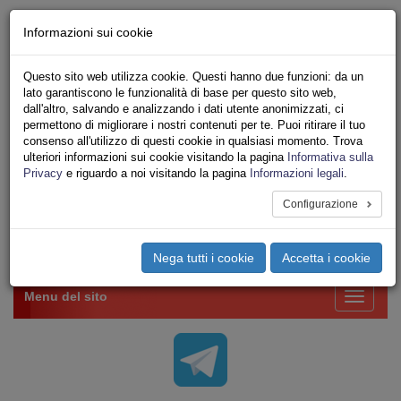
Chi siamo - Statuto
Informazioni sui cookie
Le nostre sedi
Servizi
Questo sito web utilizza cookie. Questi hanno due funzioni: da un
Iscriviti Online
lato garantiscono le funzionalità di base per questo sito web,
Ricerca
dall'altro, salvando e analizzando i dati utente anonimizzati, ci
Area Stampa
permettono di migliorare i nostri contenuti per te. Puoi ritirare il tuo
consenso all'utilizzo di questi cookie in qualsiasi momento. Trova
Privacy
ulteriori informazioni sui cookie visitando la pagina
Informativa sulla
VV.F.
Privacy
e riguardo a noi visitando la pagina
Informazioni legali
.
UNIONE SINDACALE DI BASE SETTORE VIGILI
DEL FUOCO
Configurazione
Toggle
Nega tutti i cookie
Accetta i cookie
navigation
Menu del sito
Toggle
navigati