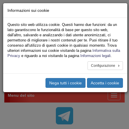
Chi siamo - Statuto
Informazioni sui cookie
Le nostre sedi
Servizi
Questo sito web utilizza cookie. Questi hanno due funzioni: da un
Iscriviti Online
lato garantiscono le funzionalità di base per questo sito web,
Ricerca
dall'altro, salvando e analizzando i dati utente anonimizzati, ci
Area Stampa
permettono di migliorare i nostri contenuti per te. Puoi ritirare il tuo
consenso all'utilizzo di questi cookie in qualsiasi momento. Trova
Privacy
ulteriori informazioni sui cookie visitando la pagina
Informativa sulla
VV.F.
Privacy
e riguardo a noi visitando la pagina
Informazioni legali
.
UNIONE SINDACALE DI BASE SETTORE VIGILI
DEL FUOCO
Configurazione
Toggle
Nega tutti i cookie
Accetta i cookie
navigation
Menu del sito
Toggle
navigati