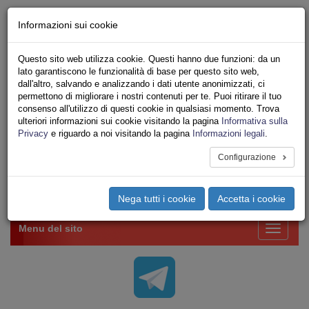
Chi siamo - Statuto
Informazioni sui cookie
Le nostre sedi
Servizi
Questo sito web utilizza cookie. Questi hanno due funzioni: da un
Iscriviti Online
lato garantiscono le funzionalità di base per questo sito web,
Ricerca
dall'altro, salvando e analizzando i dati utente anonimizzati, ci
Area Stampa
permettono di migliorare i nostri contenuti per te. Puoi ritirare il tuo
consenso all'utilizzo di questi cookie in qualsiasi momento. Trova
Privacy
ulteriori informazioni sui cookie visitando la pagina
Informativa sulla
VV.F.
Privacy
e riguardo a noi visitando la pagina
Informazioni legali
.
UNIONE SINDACALE DI BASE SETTORE VIGILI
DEL FUOCO
Configurazione
Toggle
Nega tutti i cookie
Accetta i cookie
navigation
Menu del sito
Toggle
navigati