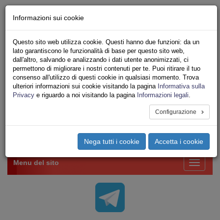
Chi siamo - Statuto
Informazioni sui cookie
Le nostre sedi
Servizi
Questo sito web utilizza cookie. Questi hanno due funzioni: da un
Iscriviti Online
lato garantiscono le funzionalità di base per questo sito web,
Ricerca
dall'altro, salvando e analizzando i dati utente anonimizzati, ci
Area Stampa
permettono di migliorare i nostri contenuti per te. Puoi ritirare il tuo
consenso all'utilizzo di questi cookie in qualsiasi momento. Trova
Privacy
ulteriori informazioni sui cookie visitando la pagina
Informativa sulla
VV.F.
Privacy
e riguardo a noi visitando la pagina
Informazioni legali
.
UNIONE SINDACALE DI BASE SETTORE VIGILI
DEL FUOCO
Configurazione
Toggle
Nega tutti i cookie
Accetta i cookie
navigation
Menu del sito
Toggle
navigati