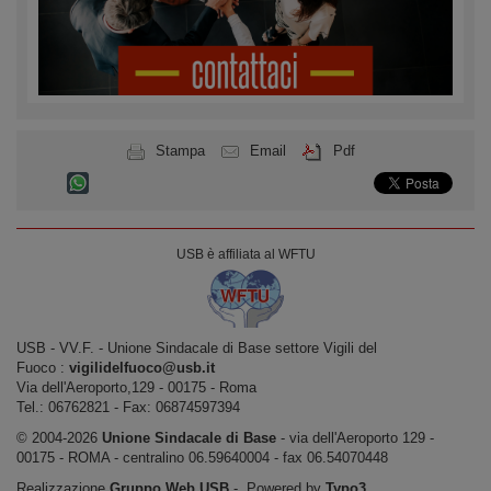
Stampa
Email
Pdf
USB è affiliata al WFTU
USB ‐ VV.F. - Unione Sindacale di Base settore Vigili del
Fuoco :
vigilidelfuoco@usb.it
Via dell'Aeroporto,129 ‐ 00175 ‐ Roma
Tel.: 06762821 ‐ Fax: 06874597394
© 2004-2026
Unione Sindacale di Base
‐ via dell'Aeroporto 129 -
00175 - ROMA - centralino 06.59640004 - fax 06.54070448
Realizzazione
Gruppo Web USB
‐ Powered by
Typo3