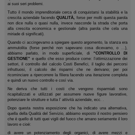
ai suoi seri problemi.
Tutto il mondo imprenditoriale cerca di conquistarsi la stabilità e la
crescita aziendale facendo
QUALITÀ,
forse per molti questa parola
non dice nulla o quasi nulla, invece nasconde la strada che porta
alla crescita economica e gestionale (altra parola che cela una
miriade di significati).
Quando ci accingevamo a spiegare questo argomento, la stanza era
ammutolita (forse perché non sapevano cosa dicevamo, o …),
abbiamo parlato, in modo superficiale, di
“CONTROLLO DI
GESTIONE”
e quello che esso produce come: l’ottimizzazione dei
settori, il controllo del calcolo Costi Benefici, il taglio dei percorsi
infruttuosi, il calcolo dei risparmi che ne derivano; per poi
ricominciare a ripercorrere la filiera facendo una iterazione completa
e quindi un nuovo controllo e così via.
Ne deriva che tutti i costi che vengono risparmiati sono
ricapitalizzati e utilizzati per assumere nuove figure lavorative,
potenziare le strutture e tutta l’ attività aziendale, ecc. .
Dopo questa nostra esposizione che ha indicato una alternativa,
quella della Qualità del Servizio, abbiamo esposto il nostro pensiero
che è quello di tutti quei vigili del fuoco che amano seriamente il loro
lavoro e cioè:
di avere un potenziamento degli organici, di avere mezzi e