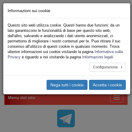
Chi siamo - Statuto
Informazioni sui cookie
Le nostre sedi
Servizi
Questo sito web utilizza cookie. Questi hanno due funzioni: da un
Iscriviti Online
lato garantiscono le funzionalità di base per questo sito web,
Ricerca
dall'altro, salvando e analizzando i dati utente anonimizzati, ci
Area Stampa
permettono di migliorare i nostri contenuti per te. Puoi ritirare il tuo
consenso all'utilizzo di questi cookie in qualsiasi momento. Trova
Privacy
ulteriori informazioni sui cookie visitando la pagina
Informativa sulla
VV.F.
Privacy
e riguardo a noi visitando la pagina
Informazioni legali
.
UNIONE SINDACALE DI BASE SETTORE VIGILI
DEL FUOCO
Configurazione
Toggle
Nega tutti i cookie
Accetta i cookie
navigation
Menu del sito
Toggle
navigati