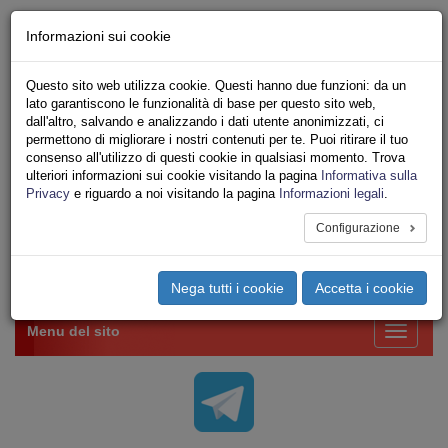
Chi siamo - Statuto
Informazioni sui cookie
Le nostre sedi
Servizi
Questo sito web utilizza cookie. Questi hanno due funzioni: da un
Iscriviti Online
lato garantiscono le funzionalità di base per questo sito web,
Ricerca
dall'altro, salvando e analizzando i dati utente anonimizzati, ci
Area Stampa
permettono di migliorare i nostri contenuti per te. Puoi ritirare il tuo
consenso all'utilizzo di questi cookie in qualsiasi momento. Trova
Privacy
ulteriori informazioni sui cookie visitando la pagina
Informativa sulla
VV.F.
Privacy
e riguardo a noi visitando la pagina
Informazioni legali
.
UNIONE SINDACALE DI BASE SETTORE VIGILI
DEL FUOCO
Configurazione
Toggle
Nega tutti i cookie
Accetta i cookie
navigation
Menu del sito
Toggle
navigati