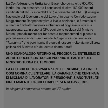
La Confederazione Unitaria di Base
, che conta oltre 600.000
iscritti, ha una presenza tra i pensionati di oltre 160.000 iscritti
certificati dall’INPS e dall’INPDAP, è presente nel CNEL (Consiglio
Nazionale dell’Economia e del Lavoro) in quanto Confederazione
Maggiormente Rappresentativa a livello nazionale, è firmataria di
numerosi Contratti nazionali e che fino ad oggi aveva una sua
rappresentanza in seno ai CIV, oggi viene esclusa dal Ministro
Maroni, probabilmente per far posto a rappresentanti di piccole o
piccolissime o addirittura inesistenti Organizzazioni sindacali
“fantasma”
che però hanno il pregio di essere molto vicine all’area
politica del Ministro e/o del centro destra tutto!!
UNO SCANDALOSO RITORNO AL PEGGIOR CLIENTELISMO DI
ALTRE EPOCHE CONTRO CUI PROPRIO IL PARTITO DEL
MINISTRO TUONA DA TEMPO!!!!
LA CUB
CHIEDE TRASPARENZA NELLE NOMINE, LA FINE DI
OGNI NOMINA CLIENTELARE, LA GARANZIA CHE CENTINAIA
DI MIGLIAIA DI LAVORATORI E PENSIONATI SIANO TUTELATI
DIRETTAMENTE DA CHI LI RAPPRESENTA DAVVERO!
In allegato il comunicato stampa del 27 ottobre