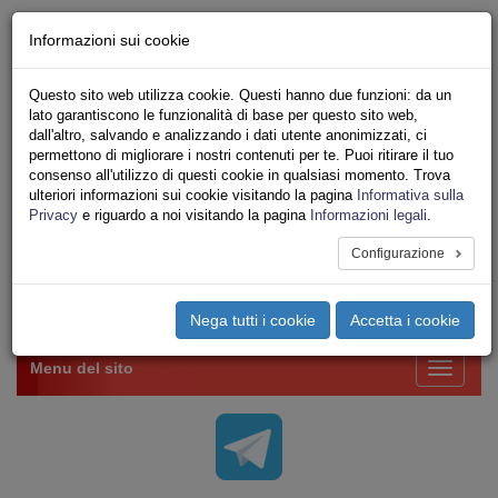
Chi siamo - Statuto
Informazioni sui cookie
Le nostre sedi
Servizi
Questo sito web utilizza cookie. Questi hanno due funzioni: da un
Iscriviti Online
lato garantiscono le funzionalità di base per questo sito web,
Ricerca
dall'altro, salvando e analizzando i dati utente anonimizzati, ci
Area Stampa
permettono di migliorare i nostri contenuti per te. Puoi ritirare il tuo
consenso all'utilizzo di questi cookie in qualsiasi momento. Trova
Privacy
ulteriori informazioni sui cookie visitando la pagina
Informativa sulla
VV.F.
Privacy
e riguardo a noi visitando la pagina
Informazioni legali
.
UNIONE SINDACALE DI BASE SETTORE VIGILI
DEL FUOCO
Configurazione
Toggle
Nega tutti i cookie
Accetta i cookie
navigation
Menu del sito
Toggle
navigati