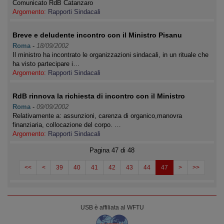
Comunicato RdB Catanzaro
Argomento:
Rapporti Sindacali
Breve e deludente incontro con il Ministro Pisanu
Roma
-
18/09/2002
Il ministro ha incontrato le organizzazioni sindacali, in un rituale che
ha visto partecipare i…
Argomento:
Rapporti Sindacali
RdB rinnova la richiesta di incontro con il Ministro
Roma
-
09/09/2002
Relativamente a: assunzioni, carenza di organico,manovra
finanziaria, collocazione del corpo. …
Argomento:
Rapporti Sindacali
Pagina 47 di 48
<<
<
39
40
41
42
43
44
47
>
>>
USB è affiliata al WFTU