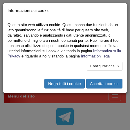
Chi siamo - Statuto
Informazioni sui cookie
Le nostre sedi
Servizi
Questo sito web utilizza cookie. Questi hanno due funzioni: da un
Iscriviti Online
lato garantiscono le funzionalità di base per questo sito web,
Ricerca
dall'altro, salvando e analizzando i dati utente anonimizzati, ci
Area Stampa
permettono di migliorare i nostri contenuti per te. Puoi ritirare il tuo
consenso all'utilizzo di questi cookie in qualsiasi momento. Trova
Privacy
ulteriori informazioni sui cookie visitando la pagina
Informativa sulla
VV.F.
Privacy
e riguardo a noi visitando la pagina
Informazioni legali
.
UNIONE SINDACALE DI BASE SETTORE VIGILI
DEL FUOCO
Configurazione
Toggle
Nega tutti i cookie
Accetta i cookie
navigation
Menu del sito
Toggle
navigati