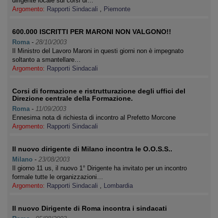
dirigente locale sui corsi di…
Argomento:
Rapporti Sindacali
,
Piemonte
600.000 ISCRITTI PER MARONI NON VALGONO!!
Roma
-
28/10/2003
Il Ministro del Lavoro Maroni in questi giorni non è impegnato
soltanto a smantellare…
Argomento:
Rapporti Sindacali
Corsi di formazione e ristrutturazione degli uffici del
Direzione centrale della Formazione.
Roma
-
11/09/2003
Ennesima nota di richiesta di incontro al Prefetto Morcone
Argomento:
Rapporti Sindacali
Il nuovo dirigente di Milano incontra le O.O.S.S..
Milano
-
23/08/2003
Il giorno 11 us, il nuovo 1° Dirigente ha invitato per un incontro
formale tutte le organizzazioni…
Argomento:
Rapporti Sindacali
,
Lombardia
Il nuovo Dirigente di Roma incontra i sindacati