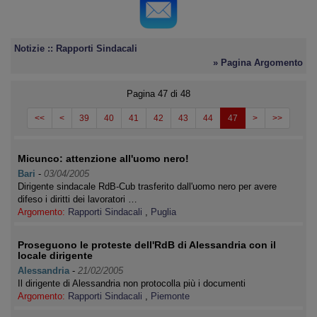
Notizie :: Rapporti Sindacali
» Pagina Argomento
Pagina 47 di 48
<<
<
39
40
41
42
43
44
47
>
>>
Micunco: attenzione all'uomo nero!
Bari
-
03/04/2005
Dirigente sindacale RdB-Cub trasferito dall'uomo nero per avere
difeso i diritti dei lavoratori …
Argomento:
Rapporti Sindacali
,
Puglia
Proseguono le proteste dell'RdB di Alessandria con il
locale dirigente
Alessandria
-
21/02/2005
Il dirigente di Alessandria non protocolla più i documenti
Argomento:
Rapporti Sindacali
,
Piemonte