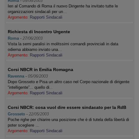
Roma
-
05/08/2003
Ieri al Comando di Roma il nuovo Dirigente ha invitato tutte le
organizzazioni sindacali per un…
Argomento:
Rapporti Sindacali
Richiesta di Incontro Urgente
Roma
-
27/06/2003
Vista la semi paralisi in molitssimi comandi provinciali in data
odierna abbiamo inviato una…
Argomento:
Rapporti Sindacali
Corsi NBCR in Emilia Romagna
Ravenna
-
05/06/2003
Dopo Grosseto e Pisa un altro caso nel Corpo nazionale di dirigente
“intelligente”... quello di…
Argomento:
Rapporti Sindacali
Corsi NBCR: cosa vuol dire essere sindacato per la RdB
Grosseto
-
22/05/2003
Poche righe per chiarire una posizione che è di tutela della libertà di
poter scegliere …
Argomento:
Rapporti Sindacali