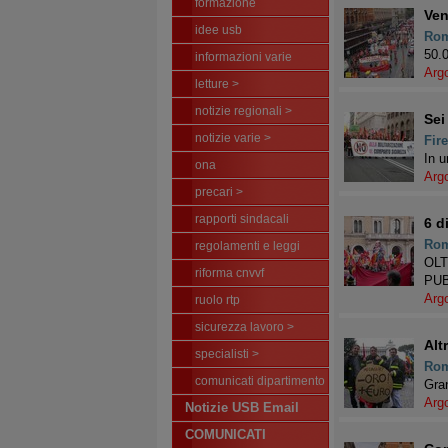
formazione
Ven
idee usb
Ro
50.0
informazioni varie
Arg
letture >
notizie regionali >
Se
notizie varie >
Fir
In u
ona
Arg
precari >
rapporti sindacali
6 d
Ro
regolamenti e leggi
OLT
riforma cnvvf
PU
Arg
ruolo rtp
sicurezza lavoro >
Alt
specialisti >
Ro
comunicati dipartimento
Gran
Arg
Notizie USB Email
COMUNICATI