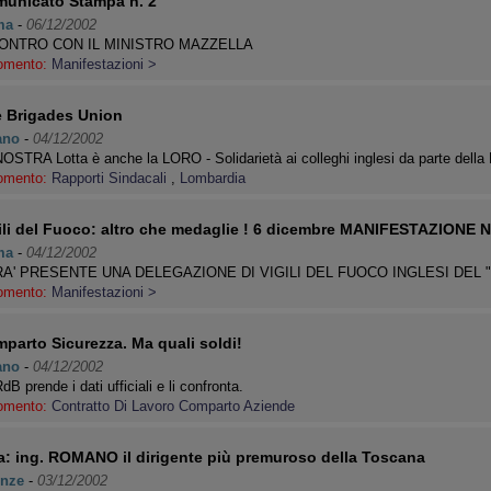
unicato Stampa n. 2
ma
-
06/12/2002
ONTRO CON IL MINISTRO MAZZELLA
omento:
Manifestazioni >
e Brigades Union
ano
-
04/12/2002
OSTRA Lotta è anche la LORO - Solidarietà ai colleghi inglesi da parte dell
omento:
Rapporti Sindacali
,
Lombardia
ili del Fuoco: altro che medaglie ! 6 dicembre MANIFESTAZION
ma
-
04/12/2002
A' PRESENTE UNA DELEGAZIONE DI VIGILI DEL FUOCO INGLESI DEL 
omento:
Manifestazioni >
parto Sicurezza. Ma quali soldi!
ano
-
04/12/2002
dB prende i dati ufficiali e li confronta.
omento:
Contratto Di Lavoro Comparto Aziende
a: ing. ROMANO il dirigente più premuroso della Toscana
enze
-
03/12/2002