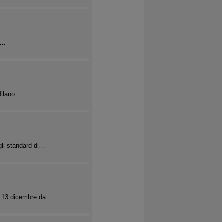
di…
ilano
gli standard di…
il 13 dicembre da…