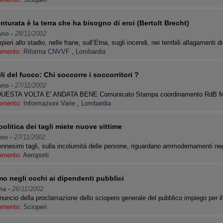
nturata è la terra che ha bisogno di eroi (Bertolt Brecht)
ano
-
28/11/2002
ieri allo stadio, nelle frane, sull’Etna, sugli incendi, nei terribili allagamenti 
omento:
Riforma CNVVF
,
Lombardia
ili del fuoco: Chi soccorre i soccorritori ?
ano
-
27/11/2002
 QUESTA VOLTA E' ANDATA BENE Comunicato Stampa coordinamento RdB M
omento:
Informazioni Varie
,
Lombardia
politica dei tagli miete nuove vittime
ino
-
27/11/2002
ennesimi tagli, sulla incolumità delle persone, riguardano ammodernamenti ne
omento:
Aeroporti
o negli occhi ai dipendenti pubblici
ma
-
26/11/2002
nuncio della proclamazione dello sciopero generale del pubblico impiego per 
omento:
Scioperi