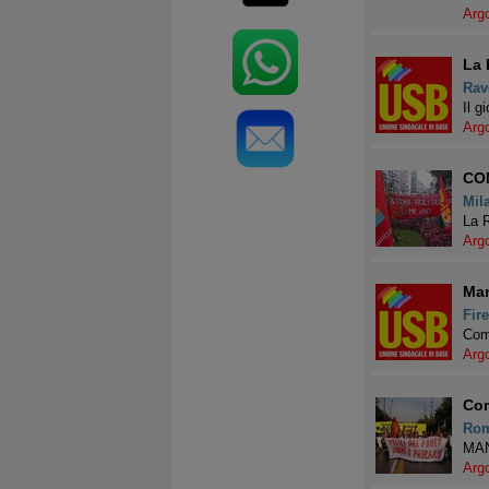
Arg
La 
Rav
Il g
Arg
CO
Mil
La R
Arg
Man
Fir
Com
Arg
Com
Ro
MAN
Arg