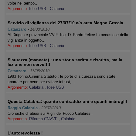
volte nel tempo…
Argomento:
Idee USB
,
Calabria
Servizio di vigilanza del 27/07/10 c/o area Magna Græcia.
Catanzaro
-
14/08/2010
Al Dirigente provinciale VV.F. Ing. Di Pardo Felice In occasione della
vigilanza in oggetto…
Argomento:
Idee USB
,
Calabria
Sicurezza (mancata) : una storia scritta e riscritta, ma la
lezione non serve!!!!
Catanzaro
-
13/08/2010
1983 Torino,Cinema Statuto : le porte di sicurezza sono state
sbarrate per bene per evitare intrusi,…
Argomento:
Calabria
,
Idee USB
Questa Calabria: quante contraddizioni e quanti imbrogli!
Reggio Calabria
-
29/07/2010
Cronache di abusi sui Vigili del Fuoco Calabresi.
Argomento:
Riforma CNVVF
,
Calabria
L'autorevolezza !