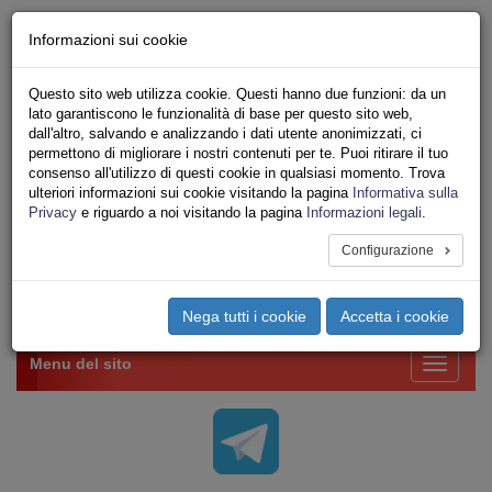
Chi siamo - Statuto
Informazioni sui cookie
Le nostre sedi
Servizi
Questo sito web utilizza cookie. Questi hanno due funzioni: da un
Iscriviti Online
lato garantiscono le funzionalità di base per questo sito web,
Ricerca
dall'altro, salvando e analizzando i dati utente anonimizzati, ci
Area Stampa
permettono di migliorare i nostri contenuti per te. Puoi ritirare il tuo
consenso all'utilizzo di questi cookie in qualsiasi momento. Trova
Privacy
ulteriori informazioni sui cookie visitando la pagina
Informativa sulla
VV.F.
Privacy
e riguardo a noi visitando la pagina
Informazioni legali
.
UNIONE SINDACALE DI BASE SETTORE VIGILI
DEL FUOCO
Configurazione
Toggle
Nega tutti i cookie
Accetta i cookie
navigation
Menu del sito
Toggle
navigati