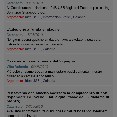
Catanzaro
-
03/07/2010
Al Coordinamento Nazionale RdB-USB Vigili del Fuoco e p.c. al Ing.
Bennardo Giuseppe Vice…
Argomento:
Idee USB
,
Informazioni Varie
,
Calabria
L'adesione all'unità sindacale
Catanzaro
-
13/06/2010
Nei giorni scorsi qualche sindacato, aveva svelato la sua vera
natura filogovernativaneonazifascista…
Argomento:
Idee USB
,
Calabria
Osservazioni sulla parata del 2 giugno
Vibo Valentia
-
06/06/2010
Più volte ci siamo trovati a manifestare pubblicamente il nostro
dissenso a cercare il consenso…
Argomento:
Idee USB
,
Calabria
Pensavamo che almeno avessero la compiacenza di non
rispondere ed invece …tali e quali facce da …( diciamo di
bronzo)
Catanzaro
-
27/05/2010
Avevamo scommesso tra di noi che i cigiellini locali non avrebbero
risposto, altri invece, …