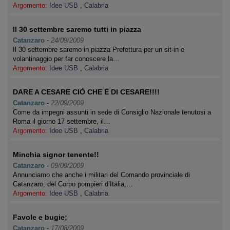
Argomento:
Idee USB
,
Calabria
Il 30 settembre saremo tutti in piazza
Catanzaro
-
24/09/2009
Il 30 settembre saremo in piazza Prefettura per un sit-in e
volantinaggio per far conoscere la…
Argomento:
Idee USB
,
Calabria
DARE A CESARE CIÒ CHE È DI CESARE!!!!
Catanzaro
-
22/09/2009
Come da impegni assunti in sede di Consiglio Nazionale tenutosi a
Roma il giorno 17 settembre, il…
Argomento:
Idee USB
,
Calabria
Minchia signor tenente!!
Catanzaro
-
09/09/2009
Annunciamo che anche i militari del Comando provinciale di
Catanzaro, del Corpo pompieri d’Italia,…
Argomento:
Idee USB
,
Calabria
Favole e bugie;
Catanzaro
-
17/08/2009