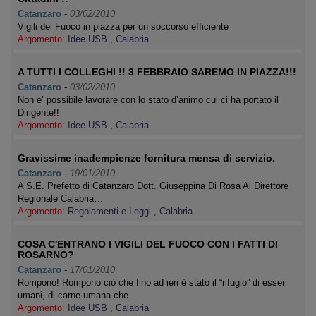
Catanzaro
-
03/02/2010
Vigili del Fuoco in piazza per un soccorso efficiente
Argomento:
Idee USB
,
Calabria
A TUTTI I COLLEGHI !! 3 FEBBRAIO SAREMO IN PIAZZA!!!
Catanzaro
-
03/02/2010
Non e’ possibile lavorare con lo stato d’animo cui ci ha portato il
Dirigente!!
Argomento:
Idee USB
,
Calabria
Gravissime inadempienze fornitura mensa di servizio.
Catanzaro
-
19/01/2010
A S.E. Prefetto di Catanzaro Dott. Giuseppina Di Rosa Al Direttore
Regionale Calabria…
Argomento:
Regolamenti e Leggi
,
Calabria
COSA C'ENTRANO I VIGILI DEL FUOCO CON I FATTI DI
ROSARNO?
Catanzaro
-
17/01/2010
Rompono! Rompono ciò che fino ad ieri è stato il “rifugio” di esseri
umani, di carne umana che…
Argomento:
Idee USB
,
Calabria