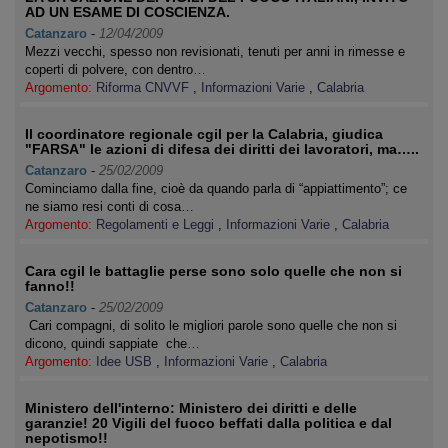
AD UN ESAME DI COSCIENZA.
Catanzaro
-
12/04/2009
Mezzi vecchi, spesso non revisionati, tenuti per anni in rimesse e
coperti di polvere, con dentro…
Argomento:
Riforma CNVVF
,
Informazioni Varie
,
Calabria
Il coordinatore regionale cgil per la Calabria, giudica
"FARSA" le azioni di difesa dei diritti dei lavoratori, ma…..
Catanzaro
-
25/02/2009
Cominciamo dalla fine, cioè da quando parla di “appiattimento”; ce
ne siamo resi conti di cosa…
Argomento:
Regolamenti e Leggi
,
Informazioni Varie
,
Calabria
Cara cgil le battaglie perse sono solo quelle che non si
fanno!!
Catanzaro
-
25/02/2009
Cari compagni, di solito le migliori parole sono quelle che non si
dicono, quindi sappiate che…
Argomento:
Idee USB
,
Informazioni Varie
,
Calabria
Ministero dell'interno: Ministero dei diritti e delle
garanzie! 20 Vigili del fuoco beffati dalla politica e dal
nepotismo!!