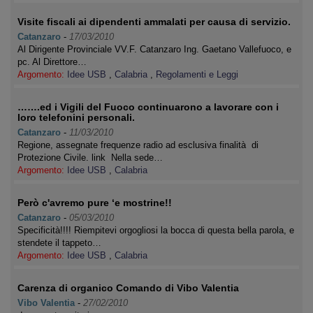
Visite fiscali ai dipendenti ammalati per causa di servizio.
Catanzaro
-
17/03/2010
Al Dirigente Provinciale VV.F. Catanzaro Ing. Gaetano Vallefuoco, e
pc. Al Direttore…
Argomento:
Idee USB
,
Calabria
,
Regolamenti e Leggi
…….ed i Vigili del Fuoco continuarono a lavorare con i
loro telefonini personali.
Catanzaro
-
11/03/2010
Regione, assegnate frequenze radio ad esclusiva finalità di
Protezione Civile. link Nella sede…
Argomento:
Idee USB
,
Calabria
Però c'avremo pure ‘e mostrine!!
Catanzaro
-
05/03/2010
Specificità!!!! Riempitevi orgogliosi la bocca di questa bella parola, e
stendete il tappeto…
Argomento:
Idee USB
,
Calabria
Carenza di organico Comando di Vibo Valentia
Vibo Valentia
-
27/02/2010