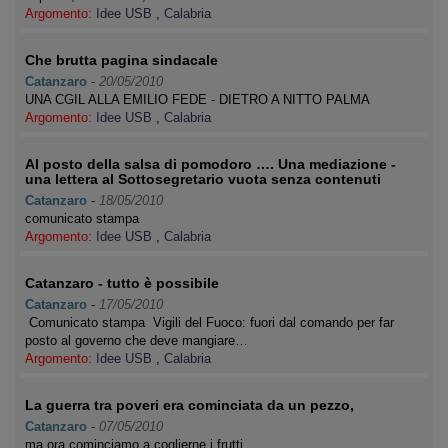
Argomento:
Idee USB
,
Calabria
Che brutta pagina sindacale
Catanzaro
-
20/05/2010
UNA CGIL ALLA EMILIO FEDE - DIETRO A NITTO PALMA
Argomento:
Idee USB
,
Calabria
Al posto della salsa di pomodoro …. Una mediazione -
una lettera al Sottosegretario vuota senza contenuti
Catanzaro
-
18/05/2010
comunicato stampa
Argomento:
Idee USB
,
Calabria
Catanzaro - tutto è possibile
Catanzaro
-
17/05/2010
Comunicato stampa Vigili del Fuoco: fuori dal comando per far
posto al governo che deve mangiare…
Argomento:
Idee USB
,
Calabria
La guerra tra poveri era cominciata da un pezzo,
Catanzaro
-
07/05/2010
ma ora cominciamo a coglierne i frutti.