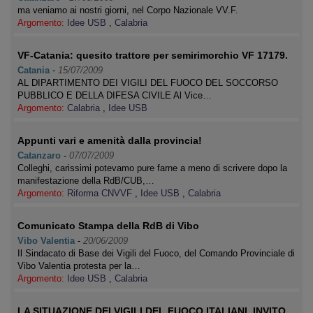
ma veniamo ai nostri giorni, nel Corpo Nazionale VV.F.
Argomento:
Idee USB
,
Calabria
VF-Catania: quesito trattore per semirimorchio VF 17179.
Catania
-
15/07/2009
AL DIPARTIMENTO DEI VIGILI DEL FUOCO DEL SOCCORSO
PUBBLICO E DELLA DIFESA CIVILE Al Vice…
Argomento:
Calabria
,
Idee USB
Appunti vari e amenità dalla provincia!
Catanzaro
-
07/07/2009
Colleghi, carissimi potevamo pure farne a meno di scrivere dopo la
manifestazione della RdB/CUB,…
Argomento:
Riforma CNVVF
,
Idee USB
,
Calabria
Comunicato Stampa della RdB di Vibo
Vibo Valentia
-
20/06/2009
Il Sindacato di Base dei Vigili del Fuoco, del Comando Provinciale di
Vibo Valentia protesta per la…
Argomento:
Idee USB
,
Calabria
LA SITUAZIONE DEI VIGILI DEL FUOCO ITALIANI, INVITO