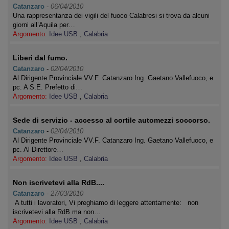
Catanzaro
-
06/04/2010
Una rappresentanza dei vigili del fuoco Calabresi si trova da alcuni
giorni all’Aquila per…
Argomento:
Idee USB
,
Calabria
Liberi dal fumo.
Catanzaro
-
02/04/2010
Al Dirigente Provinciale VV.F. Catanzaro Ing. Gaetano Vallefuoco, e
pc. A S.E. Prefetto di…
Argomento:
Idee USB
,
Calabria
Sede di servizio - accesso al cortile automezzi soccorso.
Catanzaro
-
02/04/2010
Al Dirigente Provinciale VV.F. Catanzaro Ing. Gaetano Vallefuoco, e
pc. Al Direttore…
Argomento:
Idee USB
,
Calabria
Non iscrivetevi alla RdB....
Catanzaro
-
27/03/2010
A tutti i lavoratori, Vi preghiamo di leggere attentamente: non
iscrivetevi alla RdB ma non…
Argomento:
Idee USB
,
Calabria