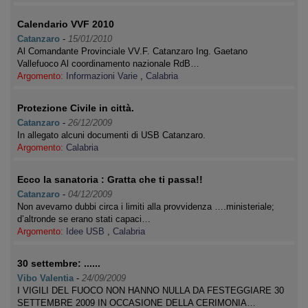
Calendario VVF 2010
Catanzaro
-
15/01/2010
Al Comandante Provinciale VV.F. Catanzaro Ing. Gaetano
Vallefuoco Al coordinamento nazionale RdB…
Argomento:
Informazioni Varie
,
Calabria
Protezione Civile in città.
Catanzaro
-
26/12/2009
In allegato alcuni documenti di USB Catanzaro.
Argomento:
Calabria
Ecco la sanatoria : Gratta che ti passa!!
Catanzaro
-
04/12/2009
Non avevamo dubbi circa i limiti alla provvidenza ….ministeriale;
d’altronde se erano stati capaci…
Argomento:
Idee USB
,
Calabria
30 settembre: ......
Vibo Valentia
-
24/09/2009
I VIGILI DEL FUOCO NON HANNO NULLA DA FESTEGGIARE 30
SETTEMBRE 2009 IN OCCASIONE DELLA CERIMONIA…