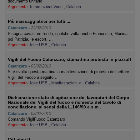
documento unitario
Argomento:
Informazioni Varie
,
Calabria
Più massaggiatrici per tutti ....
Catanzaro
-
22/02/2010
Bisogna cavalcare l'onda, qualche volta anche Francesca, Monica,
poi Patrizia, le escort, …
Argomento:
Idee USB
,
Calabria
Vigili del Fuoco Catanzaro, stamattina protesta in piazza!!
Catanzaro
-
03/02/2010
Si è svolta questa mattina la manifestazione di protesta del settore
Vigili del Fuoco a seguito…
Argomento:
Idee USB
,
Manifestazioni >
,
Calabria
Dichiarazione stato di agitazione dei lavoratori del Corpo
Nazionale dei Vigili del fuoco e richiesta del tavolo di
conciliazione, ai sensi della L.146/90 e s.m..
Catanzaro
-
03/02/2010
Comando VigilFuoco Catanzaro
Argomento:
Idee USB
,
Calabria
Cittadini !!