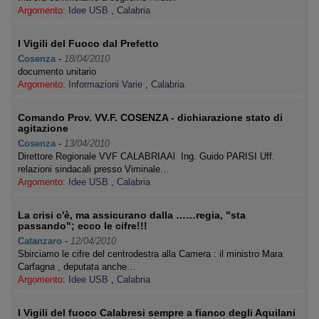
Argomento:
Idee USB
,
Calabria
I Vigili del Fuoco dal Prefetto
Cosenza
-
18/04/2010
documento unitario
Argomento:
Informazioni Varie
,
Calabria
Comando Prov. VV.F. COSENZA - dichiarazione stato di
agitazione
Cosenza
-
13/04/2010
Direttore Regionale VVF CALABRIAAl Ing. Guido PARISI Uff.
relazioni sindacali presso Viminale…
Argomento:
Idee USB
,
Calabria
La crisi c'è, ma assicurano dalla ……regia, "sta
passando"; ecco le cifre!!!
Catanzaro
-
12/04/2010
Sbirciamo le cifre del centrodestra alla Camera : il ministro Mara
Carfagna , deputata anche…
Argomento:
Idee USB
,
Calabria
I Vigili del fuoco Calabresi sempre a fianco degli Aquilani